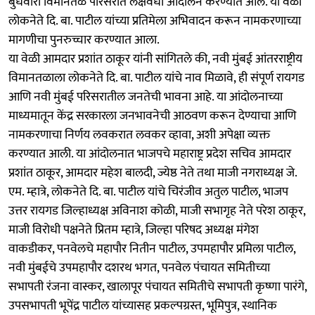
बुधवारी विमानतळ परिसरात लक्षवेधी आंदोलन करण्यात आले. या वेळी
लोकनेते दि. बा. पाटील यांच्या प्रतिमेला अभिवादन करून नामकरणाच्या
मागणीचा पुनरुच्चार करण्यात आला.
या वेळी आमदार प्रशांत ठाकूर यांनी सांगितले की, नवी मुंबई आंतरराष्ट्रीय
विमानतळाला लोकनेते दि. बा. पाटील यांचे नाव मिळावे, ही संपूर्ण रायगड
आणि नवी मुंबई परिसरातील जनतेची भावना आहे. या आंदोलनाच्या
माध्यमातून केंद्र सरकारला जनभावनेची आठवण करून देण्याचा आणि
नामकरणाचा निर्णय लवकरात लवकर व्हावा, अशी अपेक्षा व्यक्त
करण्यात आली. या आंदोलनात भाजपचे महाराष्ट्र प्रदेश सचिव आमदार
प्रशांत ठाकूर, आमदार महेश बालदी, ज्येष्ठ नेते तथा माजी नगराध्यक्ष जे.
एम. म्हात्रे, लोकनेते दि. बा. पाटील यांचे चिरंजीव अतुल पाटील, भाजप
उत्तर रायगड जिल्हाध्यक्ष अविनाश कोळी, माजी सभागृह नेते परेश ठाकूर,
माजी विरोधी पक्षनेते प्रितम म्हात्रे, जिल्हा परिषद अध्यक्ष मंगेश
वाकडीकर, पनवेलचे महापौर नितीन पाटील, उपमहापौर प्रमिला पाटील,
नवी मुंबईचे उपमहापौर दशरथ भगत, पनवेल पंचायत समितीच्या
सभापती रंजना वास्कर, खालापूर पंचायत समितीचे सभापती कृष्णा पारंगे,
उपसभापती भूपेंद्र पाटील यांच्यासह प्रकल्पग्रस्त, भूमिपुत्र, स्थानिक