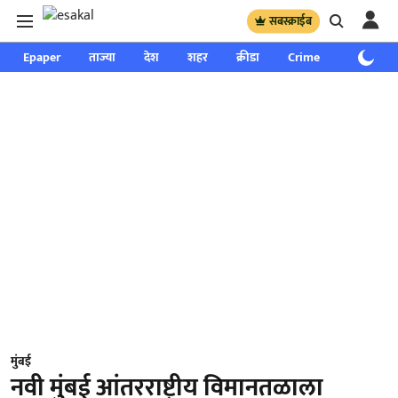
सबस्क्राईब
Epaper
ताज्या
देश
शहर
क्रीडा
Crime
साप्ताहिक
मुंबई
नवी मुंबई आंतरराष्ट्रीय विमानतळाला