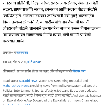
संघटनांचे प्रतिनिधी, जिल्हा परिषद सदस्य, नगरसेवक, पंचायत समिती
सदस्य, ग्रामपंचायतींचे सरपंच, उपसरपंच आणि सदस्य मोठ्या संख्येने
उपस्थित होते. आंदोलनादरम्यान उपस्थितांनी नवी मुंबई आंतरराष्ट्रीय
विमानतळाला लोकनेते दि. बा. पाटील यांचे नाव देण्याची मागणी
जोरदारपणे मांडली. शासनाने जनभावनेचा सन्मान करून विमानतळाच्या
नामकरणाबाबत सकारात्मक निर्णय घ्यावा, अशी मागणी या वेळी
करण्यात आली.
सकाळ+ चे
सदस्य व्हा
ब्रेक घ्या, डोकं चालवा,
कोडे सोडवा
!
शॉपिंगसाठी 'सकाळ प्राईम डील्स'च्या भन्नाट ऑफर्स पाहण्यासाठी
क्लिक करा
.
Read latest
Marathi news
, Watch Live Streaming on Esakal and
Maharashtra News
. Breaking news from India, Pune, Mumbai. Get the
Politics, Entertainment, Sports, Lifestyle, Jobs, and Education updates,
मराठी ताज्या बातम्या, मराठी ब्रेकिंग न्यूज, मराठी ताज्या घडामोडी. And Live taja batmya
on Esakal Mobile App. Download the Esakal Marathi news Channel app