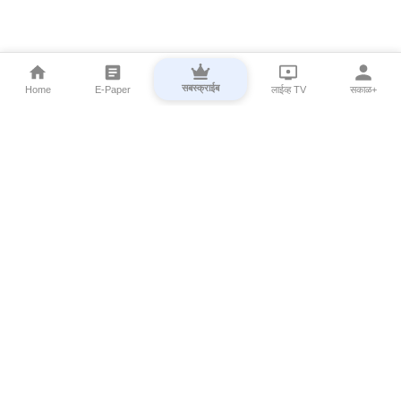
सबस्क्राईब
Home
E-Paper
लाईव्ह TV
सकाळ+
⌄
Marathi News
⌄
About Esakal
⌄
Digital Products
⌄
Sakal Programs