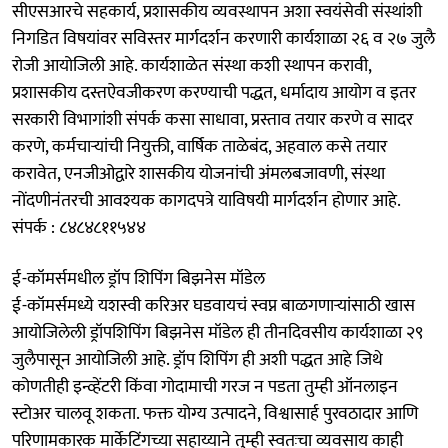
सीएसआरचे सहकार्य, प्रशासकीय व्यवस्थापन अशा स्वयंसेवी संस्थांशी
निगडित विषयांवर सविस्तर मार्गदर्शन करणारी कार्यशाळा २६ व २७ जुलै
रोजी आयोजिली आहे. कार्यशाळेत संस्था कशी स्थापन करावी,
प्रशासकीय दस्तऐवजीकरण करण्याची पद्धत, धर्मादाय आयोग व इतर
सरकारी विभागांशी संपर्क कसा साधावा, प्रस्ताव तयार करणे व सादर
करणे, कर्मचाऱ्यांची नियुक्ती, वार्षिक ताळेबंद, अहवाल कसे तयार
करावेत, एनजीओद्वारे शासकीय योजनांची अंमलबजावणी, संस्था
नोंदणीनंतरची आवश्यक कागदपत्रे याविषयी मार्गदर्शन होणार आहे.
संपर्क : ८४८४८११५४४
ई-कॉमर्समधील ड्रॉप शिपिंग बिझनेस मॉडेल
ई-कॉमर्समध्ये यशस्वी करिअर घडवायचं स्वप्न बाळगणाऱ्यांसाठी खास
आयोजिलेली ड्रॉपशिपिंग बिझनेस मॉडेल ही तीनदिवसीय कार्यशाळा २९
जुलैपासून आयोजिली आहे. ड्रॉप शिपिंग ही अशी पद्धत आहे जिथे
कोणतीही इन्व्हेंटरी किंवा गोदामाची गरज न पडता तुम्ही ऑनलाइन
स्टोअर चालवू शकता. फक्त योग्य उत्पादने, विश्वासार्ह पुरवठादार आणि
परिणामकारक मार्केटिंगच्या सहाय्याने तुम्ही स्वतःचा व्यवसाय काही