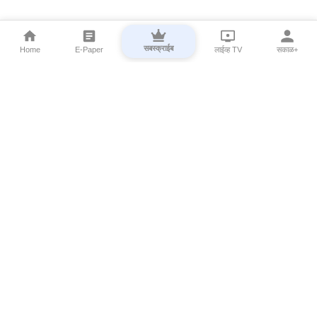
सबस्क्राईब
Home
E-Paper
लाईव्ह TV
सकाळ+
⌄
Marathi News
⌄
About Esakal
⌄
Digital Products
⌄
Sakal Programs