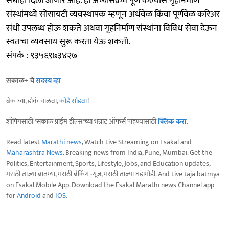
संधीही दिली जाणार आहे. हा अभ्यासक्रम पूर्ण केल्यास गृहनिर्माण
संस्थांमध्ये सोसायटी व्यवस्थापक म्हणून अर्धवेळ किंवा पूर्णवेळ करिअर
संधी उपलब्ध होऊ शकते अथवा गृहनिर्माण संस्थांना विविध सेवा देऊन
स्वतःचा व्यवसाय सुरू करता येऊ शकतो.
संपर्क : ९३५६९७३४२७
सकाळ+ चे
सदस्य व्हा
ब्रेक घ्या, डोकं चालवा,
कोडे सोडवा
!
शॉपिंगसाठी 'सकाळ प्राईम डील्स'च्या भन्नाट ऑफर्स पाहण्यासाठी
क्लिक करा
.
Read latest
Marathi news
, Watch Live Streaming on Esakal and
Maharashtra News
. Breaking news from India, Pune, Mumbai. Get the
Politics, Entertainment, Sports, Lifestyle, Jobs, and Education updates,
मराठी ताज्या बातम्या, मराठी ब्रेकिंग न्यूज, मराठी ताज्या घडामोडी. And Live taja batmya
on Esakal Mobile App. Download the Esakal Marathi news Channel app
for
Android
and
IOS
.