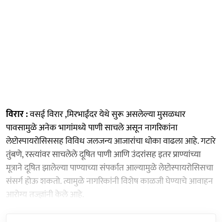
विरार :
वसई विरार ,मिरभाईंदर येथे सुरू असलेल्या मुसळधार
पावसामुळे अनेक भागांमध्ये पाणी साचले असून नागरिकांना
लेप्टोस्पायरोसिससह विविध जलजन्य आजारांचा धोका वाढला आहे. गटारे
तुंबणे, रस्त्यांवर साचलेले दूषित पाणी आणि उंदरांसह इतर प्राण्यांच्या
मूत्राने दूषित झालेल्या पाण्याच्या संपर्कात आल्यामुळे लेप्टोस्पायरोसिसचा
संसर्ग होऊ शकतो. त्यामुळे नागरिकांनी विशेष काळजी घेण्याचे आवाहन
आरोग्य तज्ज्ञांनी केले आहे.