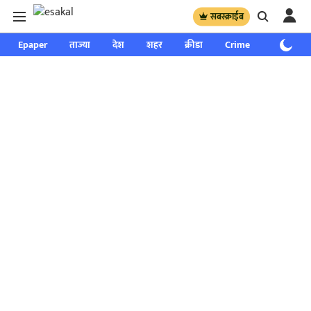
सबस्क्राईब
Epaper
ताज्या
देश
शहर
क्रीडा
Crime
साप्ताहिक