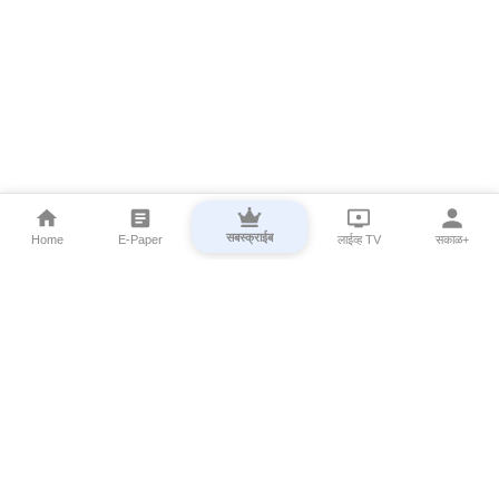
सबस्क्राईब
Home
E-Paper
लाईव्ह TV
सकाळ+
⌄
Marathi News