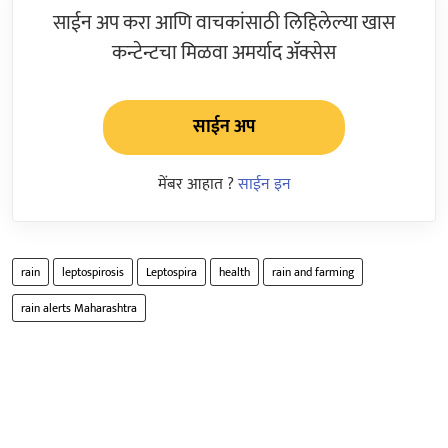
साईन अप करा आणि वाचकांसाठी लिहिलेल्या खास
कन्टेन्टचा मिळवा अमर्याद ॲक्सेस
साईन अप
मेंबर आहात ?
साईन इन
rain
leptospirosis
Leptospira
health
rain and farming
rain alerts Maharashtra