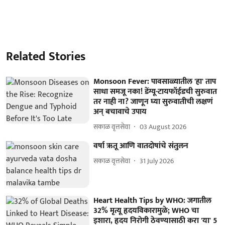
Related Stories
Monsoon Fever: पावसाळ्यातील 'हा' ताप
साधा समजू नका! डेंग्यू-टायफॉईडची सुरुवात
तर नाही ना? जाणून घ्या सुरुवातीची लक्षणं
अन् बचावाचे उपाय
सकाळ वृत्तसेवा
03 August 2026
वर्षा ऋतू आणि वातदोषांचे संतुलन
सकाळ वृत्तसेवा
31 July 2026
Heart Health Tips by WHO: जगातील
32% मृत्यू हृदयविकारामुळे; WHO चा
इशारा, हृदय निरोगी ठेवण्यासाठी करा 'या' 5