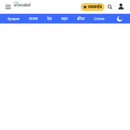
सबस्क्राईब
Epaper
ताज्या
देश
शहर
क्रीडा
Crime
साप्ताहिक