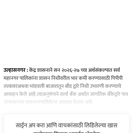
उल्हासनगर :
केंद्र शासनाने सन २०२६-२७ च्या अर्थसंकल्पात सर्व
महानगर पालिकांना शासन निधीवरील भार कमी करण्यासाठी पिपीपी
तत्त्वावरअथवा भांडवली बाजारातून बाँड द्वारे निधी उभारणी करण्याचे
आवाहन केले आहे.त्याअनुषंगाने वर्ल्ड बँक अर्थात जागतिक बँकेद्वारे पात्र
उल्हासनगर महानगरपालिकेचा आढावा घेतला आहे.
साईन अप करा आणि वाचकांसाठी लिहिलेल्या खास