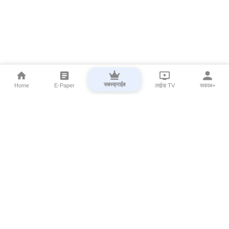
सबस्क्राईब
Home
E-Paper
लाईव्ह TV
सकाळ+
⌄
Marathi News
⌄
About Esakal