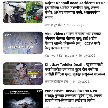
Kajrat Khopoli Road Accident: वॅगनार
दुचाकीच्या धडकेत तरुणीचा मृत्यू, तरुण
गंभीर; अर्धवट कामाचा बळी, स्थानिकांचा
संताप
सकाळ वृत्तसेवा
4 hours ago
Viral Video : भाजप नेत्याचा भर रस्त्यात
फोनवर बोलता बोलता मृत्यू; हार्ट अटॅक
येताच खाली कोसळले अन्... CCTV मध्ये
कैद थरारक घटना
Yashwant Kshirsagar
16 July 2026
Khutbav Toddler Death : खुटबावमध्ये
घराशेजारील डबक्यात बुडून दोन वर्षांच्या
आरोही शिंदेचा मृत्यू; मृतदेह ससूनला पाठवला
सकाळ डिजिटल टीम
14 July 2026
Pune News: आईच्या निधनाचा धक्का
असह्य; पुण्यात तरुणाचा दुर्दैवी मृत्यू, एकाच
दिवशी माय-लेकालाच अखेरचा निरोप..