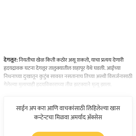
देगलूर:
नियतीचा खेळ किती कठोर असू शकतो, याचा प्रत्यय देणारी
हृदयद्रावक घटना देगलूर तालुक्यातील शहापूर येथे घडली. आईच्या
निधनाच्या दुःखातून कुटुंब सावरत नसतानाच तिच्या अस्थी विसर्जनासाठी
गेलेल्या मुलाचाही हृदयविकाराच्या तीव्र झटक्याने मृत्यू झाला.
साईन अप करा आणि वाचकांसाठी लिहिलेल्या खास
कन्टेन्टचा मिळवा अमर्याद ॲक्सेस