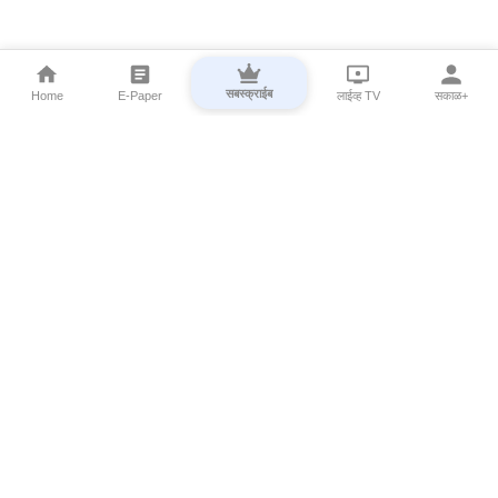
सबस्क्राईब
Home
E-Paper
लाईव्ह TV
सकाळ+
⌄
Marathi News
⌄
About Esakal
⌄
Digital Products
⌄
Sakal Programs