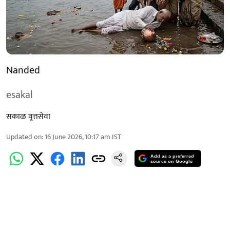
Nanded
esakal
सकाळ वृत्तसेवा
Updated on
:
16 June 2026, 10:17 am
IST
Add as a preferred
source on Google