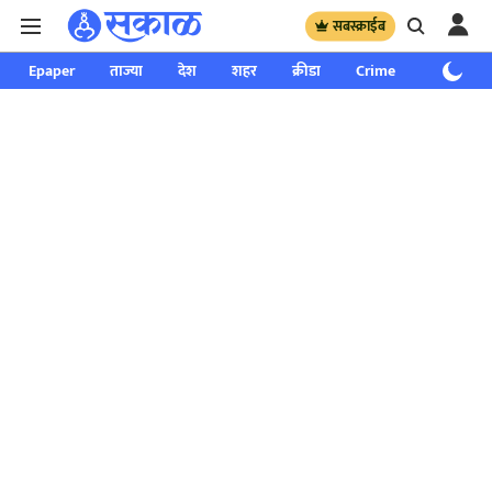
सबस्क्राईब
Epaper
ताज्या
देश
शहर
क्रीडा
Crime
साप्ताहिक