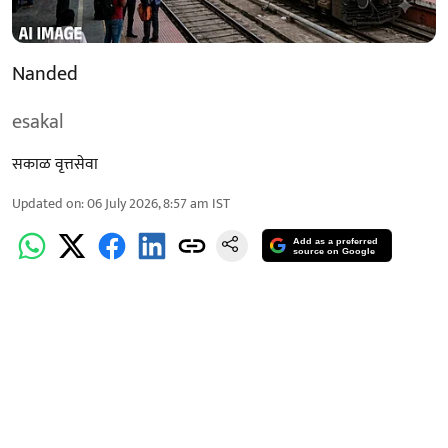
Nanded
esakal
सकाळ वृत्तसेवा
Updated on
:
06 July 2026, 8:57 am
IST
Add as a preferred
source on Google