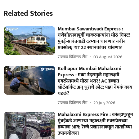
Related Stories
Mumbai Sawantwadi Express :
गणेशोत्सवापूर्वी चाकरमान्यांना मोठं गिफ्ट!
मुंबई-सावंतवाडी दरम्यान धावणार नवीन
एक्स्प्रेस; 'या' 22 स्थानकांवर थांबणार
सकाळ डिजिटल टीम
03 August 2026
Kolhapur Mumbai Mahalaxmi
Express : एका उंदरामुळे महालक्ष्मी
एक्स्प्रेसमध्ये मोठा थरार! AC डब्यात
शॉर्टसर्किट अन् धुराचे लोट; पाहा नेमकं काय
घडलं?
सकाळ डिजिटल टीम
29 July 2026
Mahalaxmi Express Fire : कोल्हापूरहून
मुंबईकडे जाणाऱ्या महालक्ष्मी एक्सप्रेसच्या
डब्याला आग; रेल्वे प्रशासनाकडून तातडीच्या
उपाययोजना