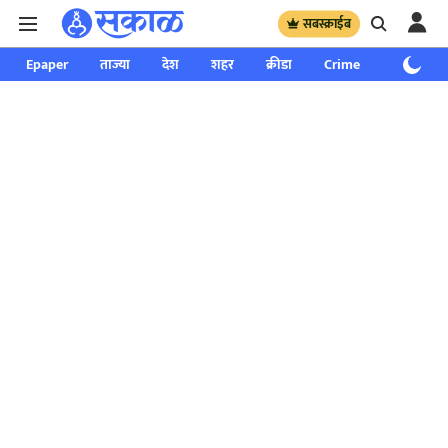
सबस्क्राईब
Epaper
ताज्या
देश
शहर
क्रीडा
Crime
साप्ताहिक