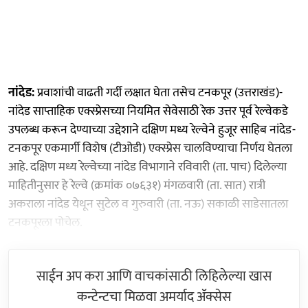
नांदेड:
प्रवाशांची वाढती गर्दी लक्षात घेता तसेच टनकपूर (उत्तराखंड)-
नांदेड साप्ताहिक एक्स्प्रेसच्या नियमित सेवेसाठी रेक उत्तर पूर्व रेल्वेकडे
उपलब्ध करून देण्याच्या उद्देशाने दक्षिण मध्य रेल्वेने हुजूर साहिब नांदेड-
टनकपूर एकमार्गी विशेष (टीओडी) एक्स्प्रेस चालविण्याचा निर्णय घेतला
आहे. दक्षिण मध्य रेल्वेच्या नांदेड विभागाने रविवारी (ता. पाच) दिलेल्या
माहितीनुसार हे रेल्वे (क्रमांक ०७६३१) मंगळवारी (ता. सात) रात्री
अकराला नांदेड येथून सुटेल व गुरुवारी (ता. नऊ) सकाळी साडेसातला
टनकपूरला पोचेल.
साईन अप करा आणि वाचकांसाठी लिहिलेल्या खास
कन्टेन्टचा मिळवा अमर्याद ॲक्सेस