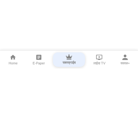
सबस्क्राईब
Home
E-Paper
लाईव्ह TV
सकाळ+
⌄
Marathi News