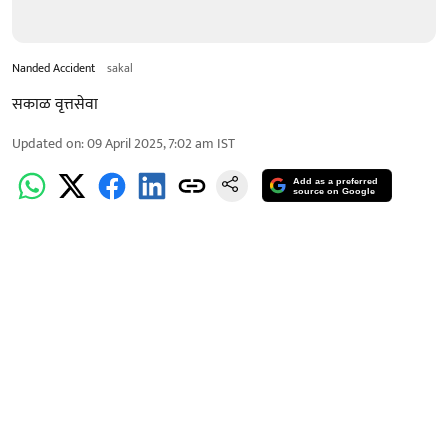
Nanded Accident
sakal
सकाळ वृत्तसेवा
Updated on
:
09 April 2025, 7:02 am
IST
Add as a preferred
source on Google