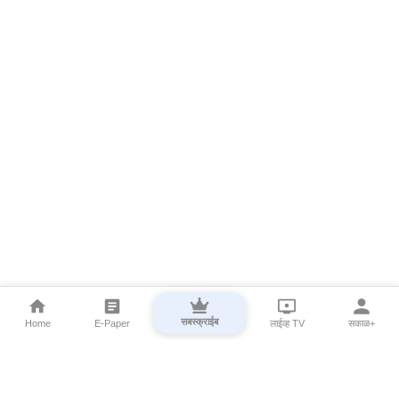
सबस्क्राईब
Home
E-Paper
लाईव्ह TV
सकाळ+