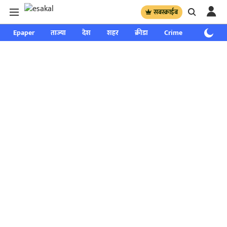
सबस्क्राईब
Epaper
ताज्या
देश
शहर
क्रीडा
Crime
साप्ताहिक