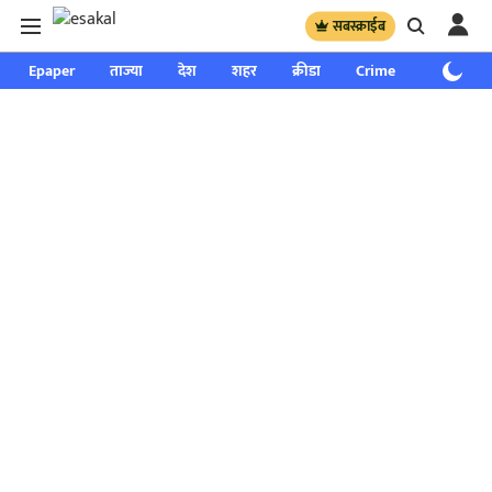
सबस्क्राईब
Epaper
ताज्या
देश
शहर
क्रीडा
Crime
साप्ताहिक