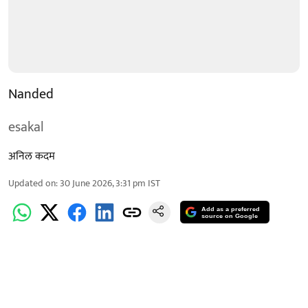
Nanded
esakal
अनिल कदम
Updated on
:
30 June 2026, 3:31 pm
IST
Add as a preferred
source on Google