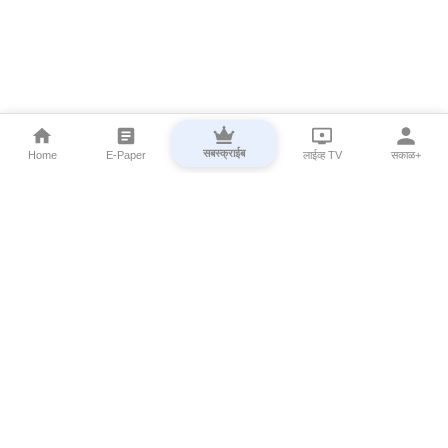
सबस्क्राईब
Home
E-Paper
लाईव्ह TV
सकाळ+
⌄
Marathi News
⌄
About Esakal
⌄
Digital Products