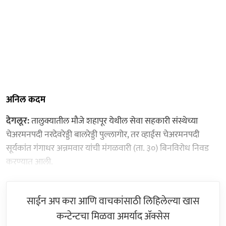
अनिल कदम
देगलूर:
तालुक्यातील मौजे शहापूर येथील सेवा सहकारी संस्थेच्या
चेअरमनपदी नरदेवरेड्डी बालरेड्डी पुल्लागोर, तर व्हाईस चेअरमनपदी
सूर्यकांत गंगाधर अन्नमवार यांची मंगळवारी (ता. ३०) बिनविरोध निवड
करण्यात आली.
साईन अप करा आणि वाचकांसाठी लिहिलेल्या खास
कन्टेन्टचा मिळवा अमर्याद ॲक्सेस