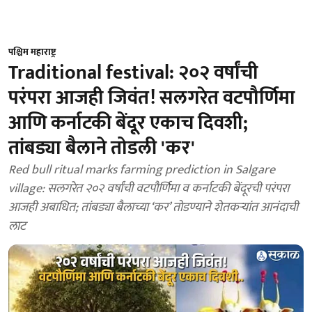
पश्चिम महाराष्ट्र
Traditional festival: २०२ वर्षांची
परंपरा आजही जिवंत! सलगरेत वटपौर्णिमा
आणि कर्नाटकी बेंदूर एकाच दिवशी;
तांबड्या बैलाने तोडली 'कर'
Red bull ritual marks farming prediction in Salgare
village: सलगरेत २०२ वर्षांची वटपौर्णिमा व कर्नाटकी बेंदूरची परंपरा
आजही अबाधित; तांबड्या बैलाच्या ‘कर’ तोडण्याने शेतकऱ्यांत आनंदाची
लाट