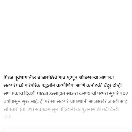
मिरज पूर्वभागातील बाजारपेठेचे गाव म्हणून ओळखल्या जाणाऱ्या
सलगरेमध्ये पारंपरिक पद्धतीने वटपौर्णिमा आणि कर्नाटकी बेंदूर दोन्ही
सण एकाच दिवशी मोठ्या उत्साहात साजरा करण्याची परंपरा सुमारे २०२
वर्षांपासून सुरू आहे. ही परंपरा सलगरे ग्रामस्थांनी आजअखेर जपली आहे.
सोमवारी (ता. २९) सकाळपासून महिलांनी वडपूजनासाठी गर्दी केली
होती.