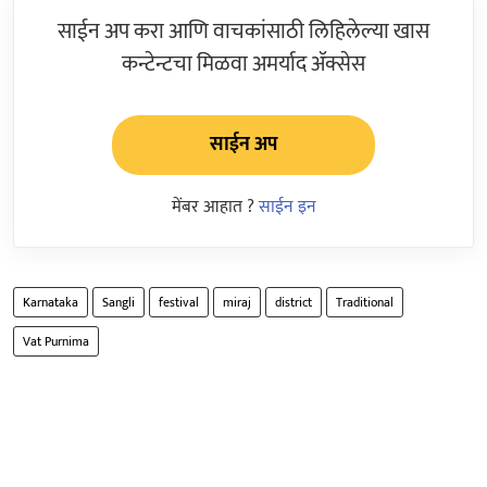
साईन अप करा आणि वाचकांसाठी लिहिलेल्या खास
कन्टेन्टचा मिळवा अमर्याद ॲक्सेस
साईन अप
मेंबर आहात ?
साईन इन
Karnataka
Sangli
festival
miraj
district
Traditional
Vat Purnima