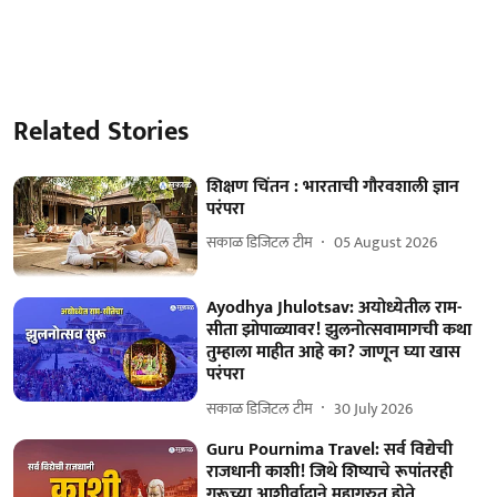
Related Stories
शिक्षण चिंतन : भारताची गौरवशाली ज्ञान
परंपरा
सकाळ डिजिटल टीम
05 August 2026
Ayodhya Jhulotsav: अयोध्येतील राम-
सीता झोपाळ्यावर! झुलनोत्सवामागची कथा
तुम्हाला माहीत आहे का? जाणून घ्या खास
परंपरा
सकाळ डिजिटल टीम
30 July 2026
Guru Pournima Travel: सर्व विद्येची
राजधानी काशी! जिथे शिष्याचे रूपांतरही
गुरूच्या आशीर्वादाने महागुरुत होते