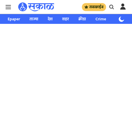
सबस्क्राईब
Epaper
ताज्या
देश
शहर
क्रीडा
Crime
साप्ताहिक