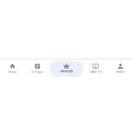
सबस्क्राईब
Home
E-Paper
लाईव्ह TV
सकाळ+