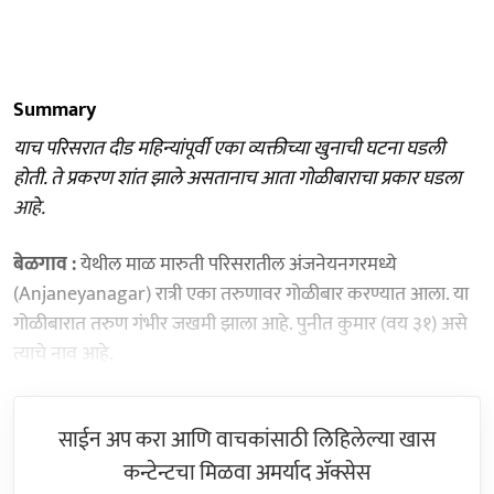
Summary
याच परिसरात दीड महिन्यांपूर्वी एका व्यक्तीच्या खुनाची घटना घडली
होती. ते प्रकरण शांत झाले असतानाच आता गोळीबाराचा प्रकार घडला
आहे.
बेळगाव :
येथील माळ मारुती परिसरातील अंजनेयनगरमध्ये
(Anjaneyanagar) रात्री एका तरुणावर गोळीबार करण्यात आला. या
गोळीबारात तरुण गंभीर जखमी झाला आहे. पुनीत कुमार (वय ३१) असे
त्याचे नाव आहे.
साईन अप करा आणि वाचकांसाठी लिहिलेल्या खास
कन्टेन्टचा मिळवा अमर्याद ॲक्सेस