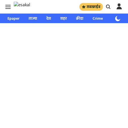
सबस्क्राईब
Epaper
ताज्या
देश
शहर
क्रीडा
Crime
साप्ताहिक