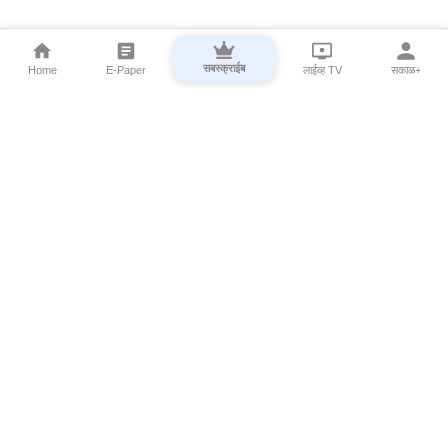
सबस्क्राईब
Home
E-Paper
लाईव्ह TV
सकाळ+
⌄
Marathi News
⌄
About Esakal
⌄
Digital Products
⌄
Sakal Programs