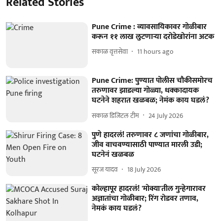
Related Stories
Pune Crime : व्यावसायिकावर गोळीबार
करून ११ लाख लुटणाऱ्या दरोडेखोरांना अटक
सकाळ वृत्तसेवा
11 hours ago
Pune Crime: पुण्यात पोलीस चौकीसमोरच
तरुणावर झाडल्या गोळ्या, धक्कादायक
घटनेने शहरात खळबळ; नेमंक काय घडलं?
सकाळ डिजिटल टीम
24 July 2026
पुणे हादरलं! तरुणावर ८ जणांचा गोळीबार,
जीव वाचवण्यासाठी पाण्यात मारली उडी;
घटनेनं खळबळ
सूरज यादव
18 July 2026
कोल्हापूर हादरलं! 'मोक्या'तील गुन्हेगारावर
अज्ञातांचा गोळीबार; रिंग रोडवर तणाव,
नेमकं काय घडलं?