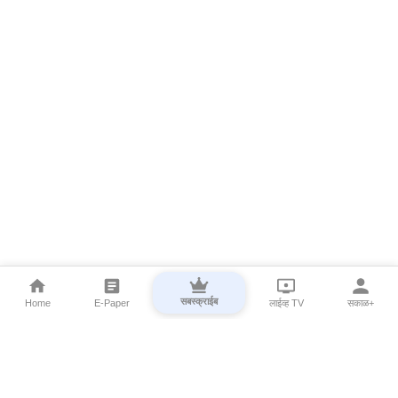
सबस्क्राईब
Home
E-Paper
लाईव्ह TV
सकाळ+