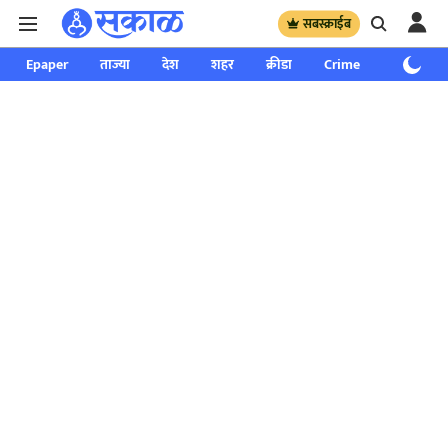
सबस्क्राईब
Epaper
ताज्या
देश
शहर
क्रीडा
Crime
साप्ताहिक