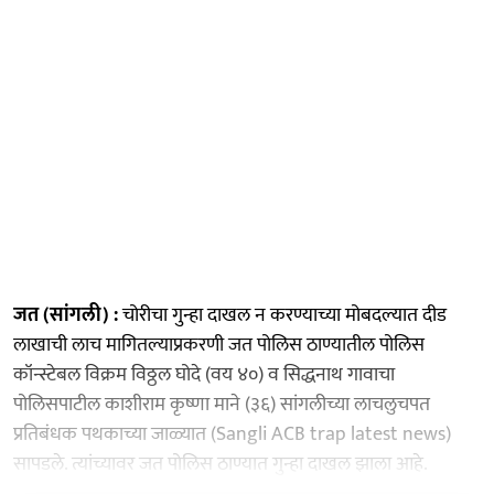
जत (सांगली) :
चोरीचा गुन्हा दाखल न करण्याच्या मोबदल्यात दीड
लाखाची लाच मागितल्याप्रकरणी जत पोलिस ठाण्यातील पोलिस
कॉन्स्टेबल विक्रम विठ्ठल घोदे (वय ४०) व सिद्धनाथ गावाचा
पोलिसपाटील काशीराम कृष्णा माने (३६) सांगलीच्या लाचलुचपत
प्रतिबंधक पथकाच्या जाळ्यात (Sangli ACB trap latest news)
सापडले. त्यांच्यावर जत पोलिस ठाण्यात गुन्हा दाखल झाला आहे.