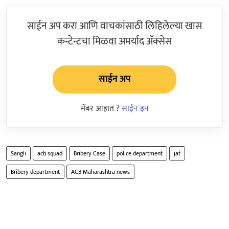
साईन अप करा आणि वाचकांसाठी लिहिलेल्या खास
कन्टेन्टचा मिळवा अमर्याद ॲक्सेस
साईन अप
मेंबर आहात ?
साईन इन
Sangli
acb squad
Bribery Case
police department
jat
Bribery department
ACB Maharashtra news