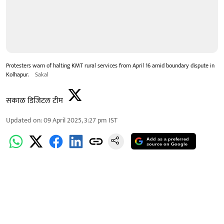
Protesters warn of halting KMT rural services from April 16 amid boundary dispute in
Kolhapur.
Sakal
सकाळ डिजिटल टीम
Updated on
:
09 April 2025, 3:27 pm
IST
Add as a preferred
source on Google