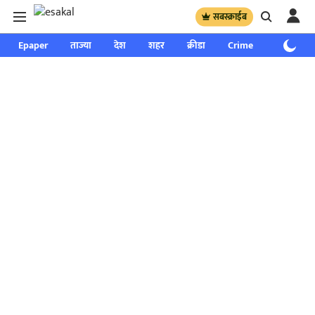
सबस्क्राईब
Epaper
ताज्या
देश
शहर
क्रीडा
Crime
साप्ताहिक