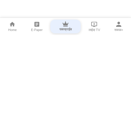
सबस्क्राईब
Home
E-Paper
लाईव्ह TV
सकाळ+
⌄
Marathi News
⌄
About Esakal
⌄
Digital Products
⌄
Sakal Programs