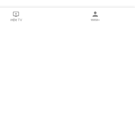
लाईव्ह TV
सकाळ+
l Programs
Print Products
Sakal Saptahik
hka
Family Doctor
 Crowdfunding
Sakal Publications