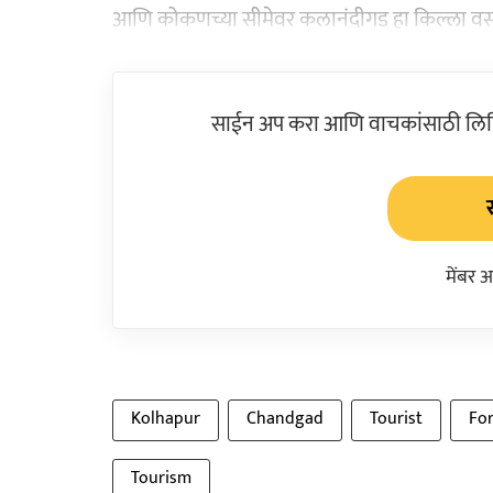
आणि कोकणच्या सीमेवर कलानंदीगड हा किल्ला व
साईन अप करा आणि वाचकांसाठी लिहिल
मेंबर 
Kolhapur
Chandgad
Tourist
For
Tourism