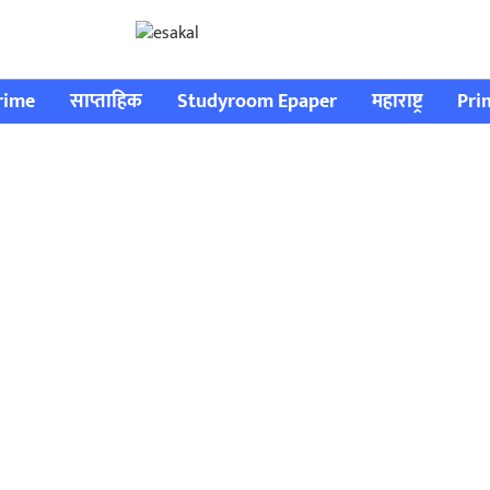
rime
साप्ताहिक
Studyroom Epaper
महाराष्ट्र
Pri