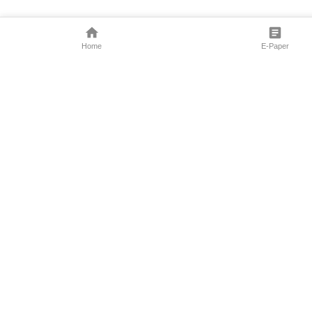
Home
E-Paper
Follow Us
Marathi News
Maharashtra N
Entertainment 
Sports News