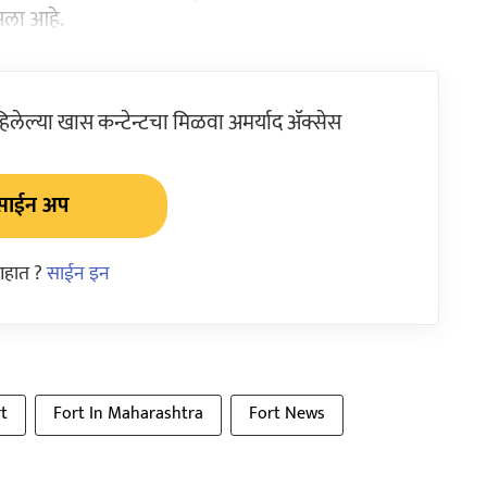
सला आहे.
ेल्या खास कन्टेन्टचा मिळवा अमर्याद ॲक्सेस
साईन अप
आहात ?
साईन इन
t
Fort In Maharashtra
Fort News