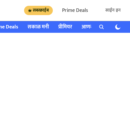
Prime Deals
साईन इन
सबस्क्राईब
me Deals
सकाळ मनी
प्रीमियर
आणखी
राशी भविष्य