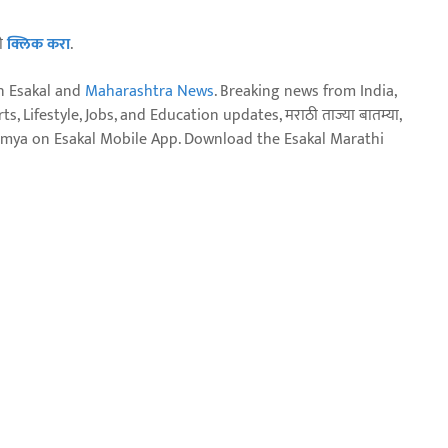
ठी
क्लिक करा
.
n Esakal and
Maharashtra News
. Breaking news from India,
, Lifestyle, Jobs, and Education updates, मराठी ताज्या बातम्या,
aja batmya on Esakal Mobile App. Download the Esakal Marathi