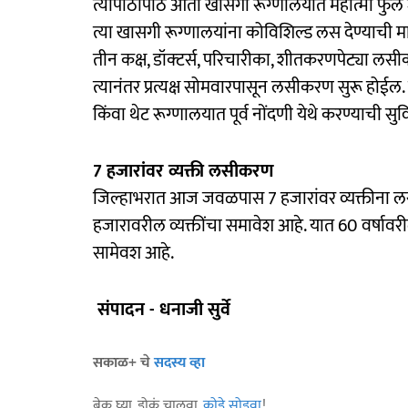
त्यापाठोपाठ आता खासगी रूग्णालयात महात्मा फुले 
त्या खासगी रूग्णालयांना कोविशिल्ड लस देण्याची 
तीन कक्ष, डॉक्‍टर्स, परिचारीका, शीतकरणपेट्या लसी
त्यानंतर प्रत्यक्ष सोमवारपासून लसीकरण सुरू होईल.
किंवा थेट रूग्णालयात पूर्व नोंदणी येथे करण्याची सु
7 हजारांवर व्यक्ती लसीकरण
जिल्हाभरात आज जवळपास 7 हजारांवर व्यक्तीन
हजारावरील व्यक्तींचा समावेश आहे. यात 60 वर्षावरील
सामेवश आहे.
संपादन - धनाजी सुर्वे
सकाळ+ चे
सदस्य व्हा
ब्रेक घ्या, डोकं चालवा,
कोडे सोडवा
!