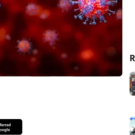
R
ferred
oogle