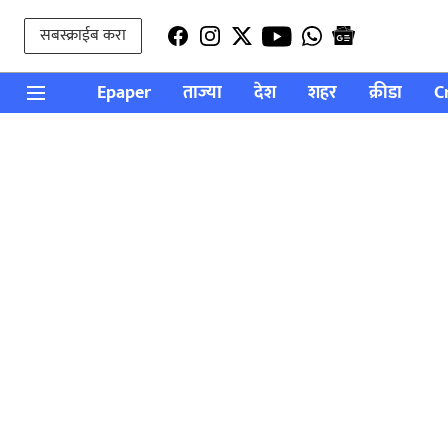
सबस्क्राईब करा
Epaper
ताज्या
देश
शहर
क्रीडा
C