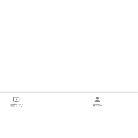
लाईव्ह TV
सकाळ+