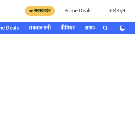
Prime Deals
साईन इन
सबस्क्राईब
me Deals
सकाळ मनी
प्रीमियर
आणखी
राशी भविष्य