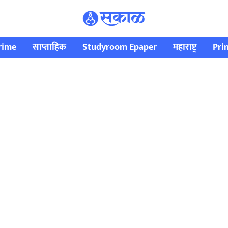
rime
साप्ताहिक
Studyroom Epaper
महाराष्ट्र
Pri