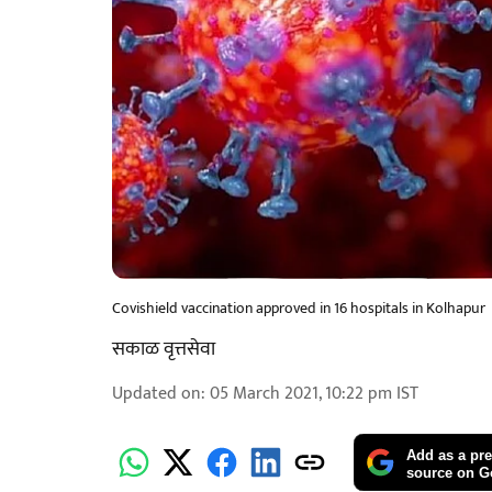
Covishield vaccination approved in 16 hospitals in Kolhapur
सकाळ वृत्तसेवा
Updated on
:
05 March 2021, 10:22 pm
IST
Add as a pre
source on G