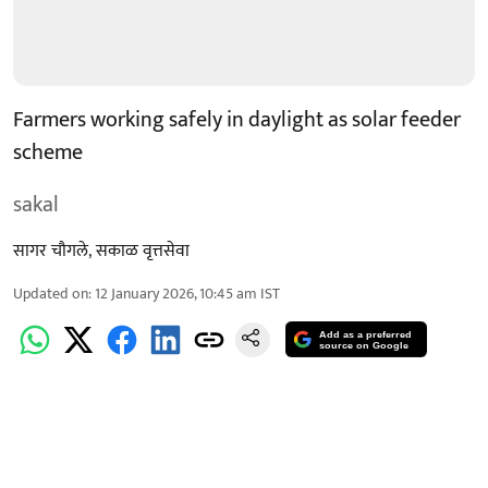
Farmers working safely in daylight as solar feeder
scheme
sakal
सागर चौगले
,
सकाळ वृत्तसेवा
Updated on
:
12 January 2026, 10:45 am
IST
Add as a preferred
source on Google