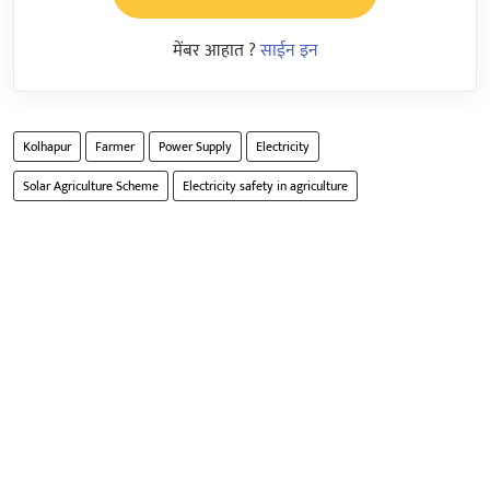
मेंबर आहात ?
साईन इन
Kolhapur
Farmer
Power Supply
Electricity
Solar Agriculture Scheme
Electricity safety in agriculture