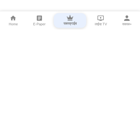
सबस्क्राईब
Home
E-Paper
लाईव्ह TV
सकाळ+
⌄
Marathi News
⌄
About Esakal
⌄
Digital Products
⌄
Sakal Programs