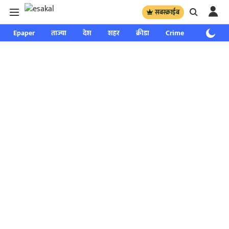
सबस्क्राईब
Epaper
ताज्या
देश
शहर
क्रीडा
Crime
साप्ताहिक