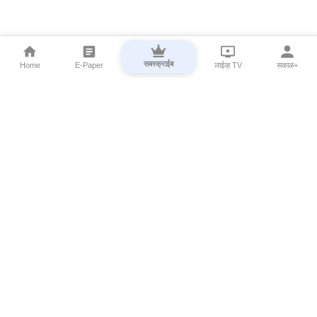
सबस्क्राईब
Home
E-Paper
लाईव्ह TV
सकाळ+
⌄
Marathi News
⌄
About Esakal
⌄
Digital Products
⌄
Sakal Programs