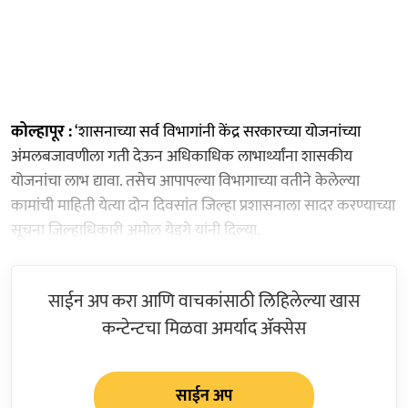
कोल्हापूर :
‘शासनाच्या सर्व विभागांनी केंद्र सरकारच्या योजनांच्या
अंमलबजावणीला गती देऊन अधिकाधिक लाभार्थ्यांना शासकीय
योजनांचा लाभ द्यावा. तसेच आपापल्या विभागाच्या वतीने केलेल्या
कामांची माहिती येत्या दोन दिवसांत जिल्हा प्रशासनाला सादर करण्याच्या
सूचना जिल्हाधिकारी अमोल येडगे यांनी दिल्या.
साईन अप करा आणि वाचकांसाठी लिहिलेल्या खास
कन्टेन्टचा मिळवा अमर्याद ॲक्सेस
साईन अप