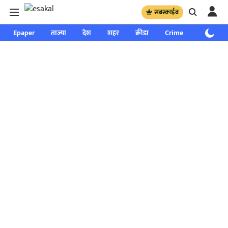
सबस्क्राईब
Epaper
ताज्या
देश
शहर
क्रीडा
Crime
साप्ताहिक