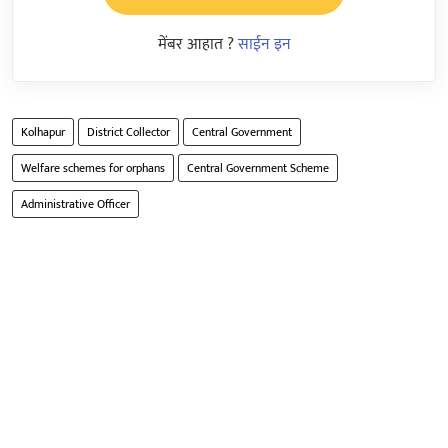
मेंबर आहात ?
साईन इन
Kolhapur
District Collector
Central Government
Welfare schemes for orphans
Central Government Scheme
Administrative Officer