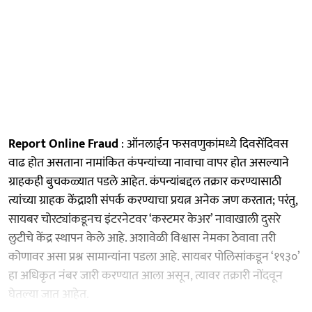
Report Online Fraud
: ऑनलाईन फसवणुकांमध्ये दिवसेंदिवस
वाढ होत असताना नामांकित कंपन्यांच्या नावाचा वापर होत असल्याने
ग्राहकही बुचकळ्यात पडले आहेत. कंपन्यांबद्दल तक्रार करण्यासाठी
त्यांच्या ग्राहक केंद्राशी संपर्क करण्याचा प्रयत्न अनेक जण करतात; परंतु,
सायबर चोरट्यांकडूनच इंटरनेटवर ‘कस्टमर केअर’ नावाखाली दुसरे
लुटीचे केंद्र स्थापन केले आहे. अशावेळी विश्वास नेमका ठेवावा तरी
कोणावर असा प्रश्न सामान्यांना पडला आहे. सायबर पोलिसांकडून ‘१९३०’
हा अधिकृत नंबर जारी करण्यात आला असून, त्यावर तक्रारी नोंदवून
घेतल्या जात आहेत.