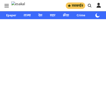
सबस्क्राईब
Epaper
ताज्या
देश
शहर
क्रीडा
Crime
साप्ताहिक