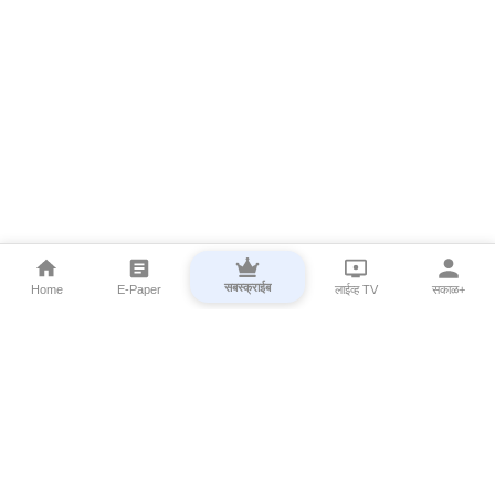
सबस्क्राईब
Home
E-Paper
लाईव्ह TV
सकाळ+