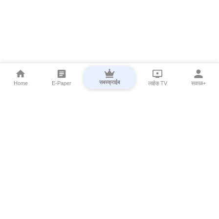
सबस्क्राईब
Home
E-Paper
लाईव्ह TV
सकाळ+
⌄
Marathi News
⌄
About Esakal