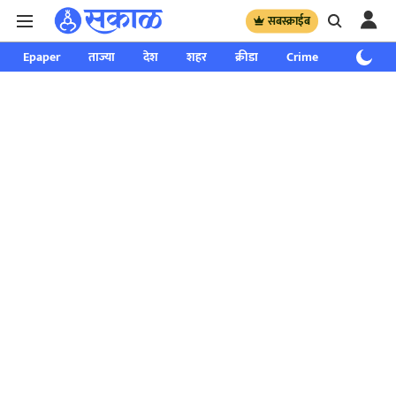
सबस्क्राईब
Epaper
ताज्या
देश
शहर
क्रीडा
Crime
साप्ताहिक