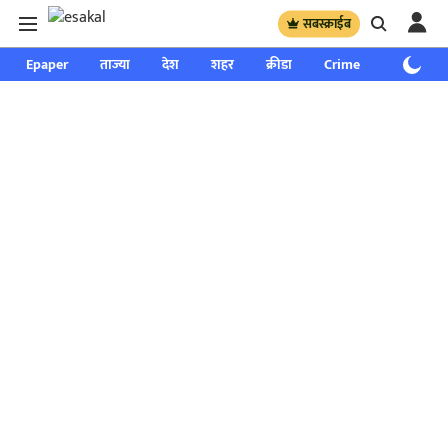
सबस्क्राईब
Epaper
ताज्या
देश
शहर
क्रीडा
Crime
साप्ताहिक