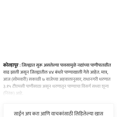
कोल्हापूर
: जिल्ह्यात सुरू असलेल्या पावसामुळे नद्यांच्या पाणीपातळीत
वाढ झाली असून जिल्ह्यातील ४४ बंधारे पाण्याखाली गेले आहेत. मात्र,
आज (सोमवारी) सकाळी ७ वाजेच्या अहवालानुसार, राधानगरी धरणात
३.१५ टीएमसी पाणीसाठा असून धरणातून पाण्याचा विसर्ग सध्या शून्य
(निरंक) आहे.
साईन अप करा आणि वाचकांसाठी लिहिलेल्या खास