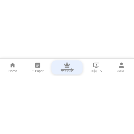
सबस्क्राईब
Home
E-Paper
लाईव्ह TV
सकाळ+
⌄
Marathi News