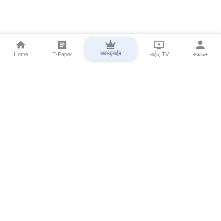
सबस्क्राईब
Home
E-Paper
लाईव्ह TV
सकाळ+
⌄
Marathi News
⌄
About Esakal
⌄
Digital Products
⌄
Sakal Programs