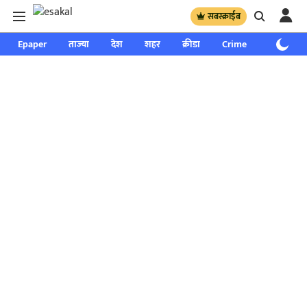
सबस्क्राईब
Epaper
ताज्या
देश
शहर
क्रीडा
Crime
साप्ताहिक