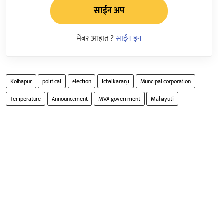
साईन अप
मेंबर आहात ?
साईन इन
Kolhapur
political
election
Ichalkaranji
Muncipal corporation
Temperature
Announcement
MVA government
Mahayuti