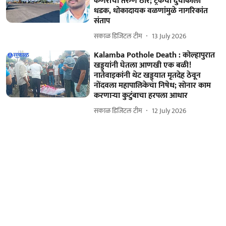
कणेरीचा तरुण ठार; ट्रकची दुचाकीला
धडक, धोकादायक वळणांमुळे नागरिकांत
संताप
सकाळ डिजिटल टीम
13 July 2026
Kalamba Pothole Death : कोल्हापुरात
खड्ड्यांनी घेतला आणखी एक बळी!
नातेवाइकांनी थेट खड्ड्यात मृतदेह ठेवून
नोंदवला महापालिकेचा निषेध; सोनार काम
करणाऱ्या कुटुंबाचा हरपला आधार
सकाळ डिजिटल टीम
12 July 2026