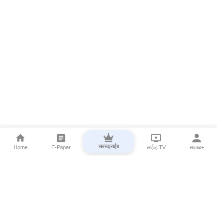
सबस्क्राईब
Home
E-Paper
लाईव्ह TV
सकाळ+