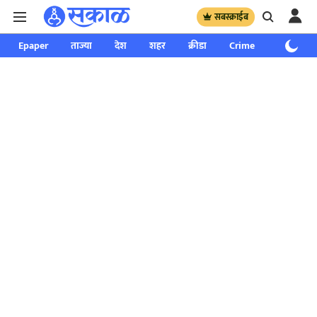
सबस्क्राईब
Epaper
ताज्या
देश
शहर
क्रीडा
Crime
साप्ताहिक