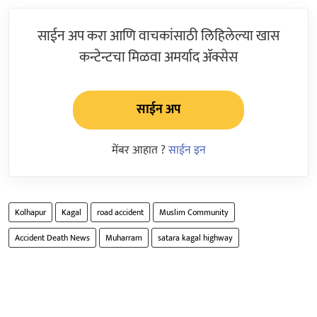
साईन अप करा आणि वाचकांसाठी लिहिलेल्या खास
कन्टेन्टचा मिळवा अमर्याद ॲक्सेस
साईन अप
मेंबर आहात ?
साईन इन
Kolhapur
Kagal
road accident
Muslim Community
Accident Death News
Muharram
satara kagal highway