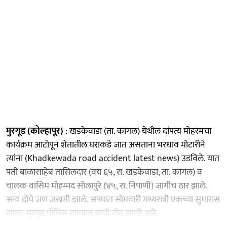
मुरगूड (कोल्हापूर)
: खडकेवाडा (ता. कागल) येथील दांपत्य मोहरमचा
कार्यक्रम आटोपून शेतातील घराकडे जात असताना भरधाव मोटारीने
त्यांना (Khadkewada road accident latest news) उडविले. यात
पती बाळासाहेब तासिलदार (वय ६५, रा. खडकेवाडा, ता. कागल) व
चालक वासिम मोहम्मद सोलापुरे (४५, रा. निपाणी) जागीच ठार झाले.
अन्य दोघे जण जखमी झाले. अपघात सोमवारी मध्यरात्री एकच्या सुमारास
झाला. मुरगूड पोलिस ठाण्यात याची नोंद झाली आहे.