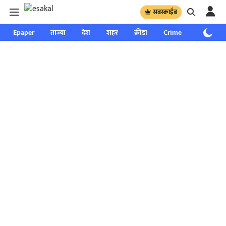
सबस्क्राईब
Epaper
ताज्या
देश
शहर
क्रीडा
Crime
साप्ताहिक