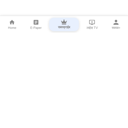
सबस्क्राईब
Home
E-Paper
लाईव्ह TV
सकाळ+
⌄
Marathi News
⌄
About Esakal
⌄
Digital Products
⌄
Sakal Programs