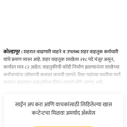
कोल्हापूर :
शहरात वाढणारी वाहने व उपलब्ध शहर वाहतूक कर्मचारी
यांचे प्रमाण व्यस्त आहे. शहर वाहतूक शाखेला २१८ पदे मंजूर असून,
कार्यरत मात्र ८२ आहेत. वाहतुकीची कोंडी निर्माण झाल्यानंतर शाखेच्या
कर्मचाऱ्यांना तारेवरची कसरत करावी लागते. रिक्त पदांच्या भरतीचा मार्ग
लवकर झाल्यास वाहतुकीला शिस्त लावणे सोपे जाणार आहे.
साईन अप करा आणि वाचकांसाठी लिहिलेल्या खास
कन्टेन्टचा मिळवा अमर्याद ॲक्सेस