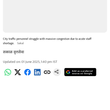
City traffic personnel struggle with massive congestion due to acute staff
shortage.
Sakal
सकाळ वृत्तसेवा
Updated on
:
01 June 2025, 1:40 pm
IST
Add as a preferred
source on Google