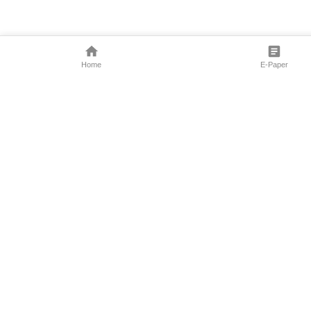
Home
E-Paper
Follow Us
Marathi News
Maharashtra N