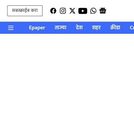
सबस्क्राईब करा
Epaper
ताज्या
देश
शहर
क्रीडा
C