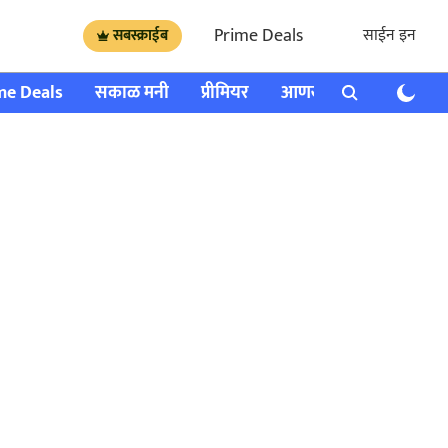
Prime Deals
साईन इन
सबस्क्राईब
me Deals
सकाळ मनी
प्रीमियर
आणखी
राशी भविष्य