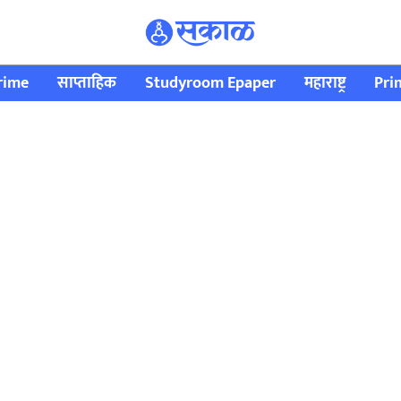
rime
साप्ताहिक
Studyroom Epaper
महाराष्ट्र
Pri