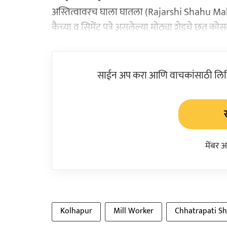
अस्तित्वावरच घाला घातला (Rajarshi Shahu Ma
कैच्या व सिमेंट पत्रे असलेल्या मोठ्या शेडचे छत क
साईन अप करा आणि वाचकांसाठी लिहिल
मेंबर 
Kolhapur
Mill Worker
Chhatrapati S