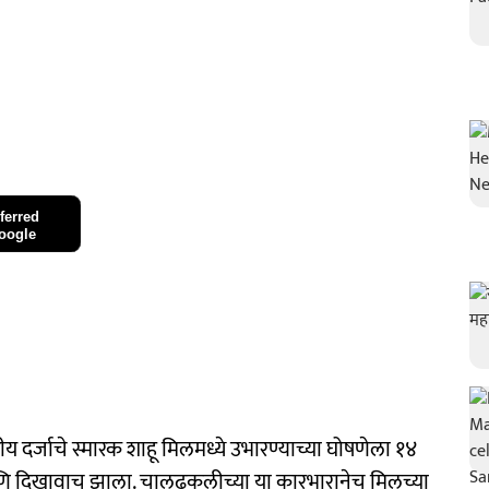
ferred
oogle
ट्रीय दर्जाचे स्मारक शाहू मिलमध्ये उभारण्याच्या घोषणेला १४
णि दिखावाच झाला. चालढकलीच्या या कारभारानेच मिलच्या