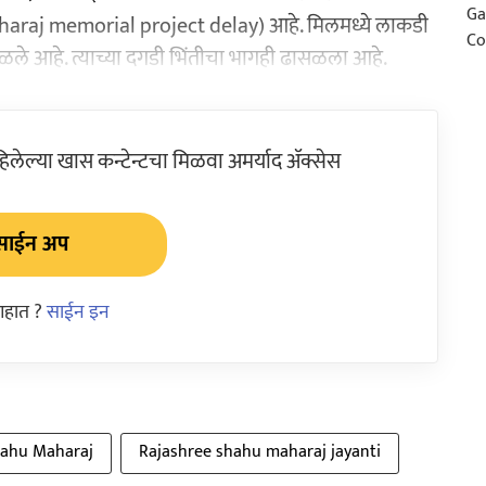
haraj memorial project delay) आहे. मिलमध्ये लाकडी
ोसळले आहे. त्याच्या दगडी भिंतीचा भागही ढासळला आहे.
ेल्या खास कन्टेन्टचा मिळवा अमर्याद ॲक्सेस
साईन अप
आहात ?
साईन इन
hahu Maharaj
Rajashree shahu maharaj jayanti