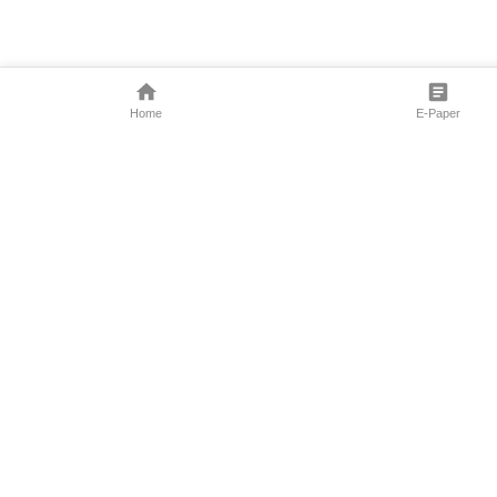
Home
E-Paper
Follow Us
Marathi News
Maharashtra N
Entertainment 