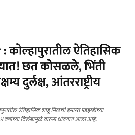
: कोल्हापुरातील ऐतिहासिक
क्यात! छत कोसळले, भिंती
्य दुर्लक्ष, आंतरराष्ट्रीय
पुरातील ऐतिहासिक शाहू मिलची इमारत पडझडीच्या
१४ वर्षांच्या विलंबामुळे वारसा धोक्यात आला आहे.