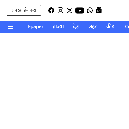
सबस्क्राईब करा
Epaper
ताज्या
देश
शहर
क्रीडा
C