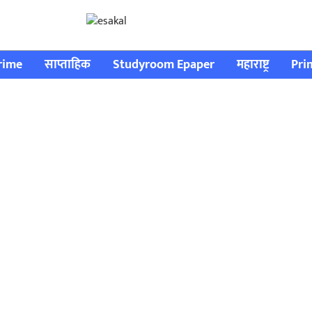
rime
साप्ताहिक
Studyroom Epaper
महाराष्ट्र
Pri