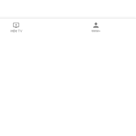
लाईव्ह TV
सकाळ+
l Programs
Print Products
Sakal Saptahik
hka
Family Doctor