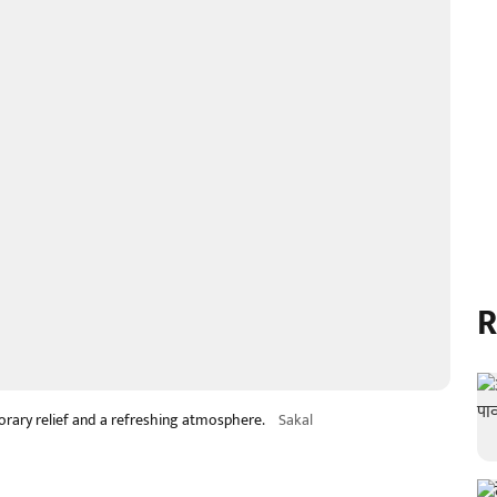
R
orary relief and a refreshing atmosphere.
Sakal