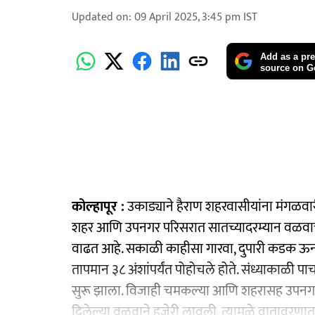
Updated on
:
09 April 2025, 3:45 pm
IST
Add as a pre
source on G
कोल्हापूर :
उकाड्याने हैराण शहरवासीयांना मंगळवा
शहर आणि उपनगर परिसरात सातच्यादरम्यान वळवाच्य
वाढत आहे. सकाळी काहीसा गारवा, दुपारी कडक ऊन
तापमान ३८ अंशांपर्यंत पोहोचले होते. संध्याकाळी
सुरू झाला. विजाही चमकल्या आणि शहरासह उपनगरा
दिलेल्या वळवाने हजेरी लावली. त्यामुळे वातावरणात