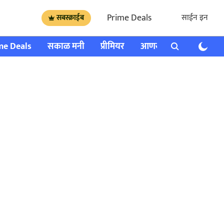
Prime Deals
साईन इन
सबस्क्राईब
me Deals
सकाळ मनी
प्रीमियर
आणखी
राशी भविष्य