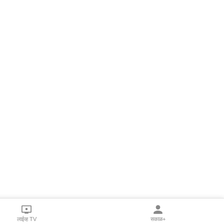
लाईव्ह TV
सकाळ+