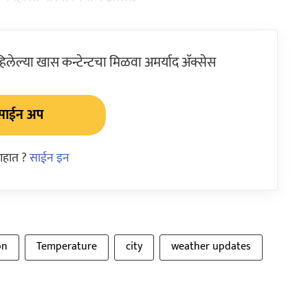
ेल्या खास कन्टेन्टचा मिळवा अमर्याद ॲक्सेस
साईन अप
आहात ?
साईन इन
on
Temperature
city
weather updates