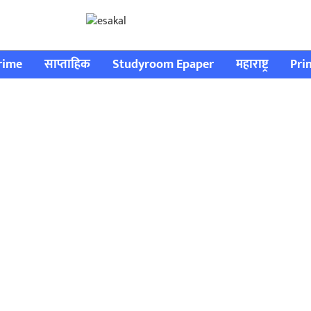
rime
साप्ताहिक
Studyroom Epaper
महाराष्ट्र
Pri