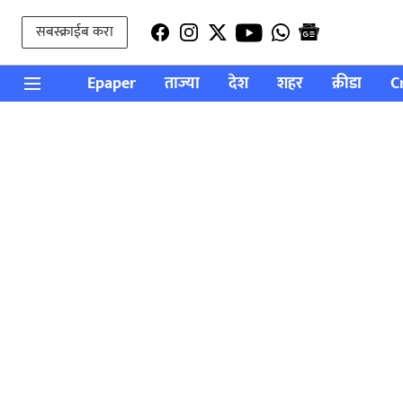
सबस्क्राईब करा
Epaper
ताज्या
देश
शहर
क्रीडा
C