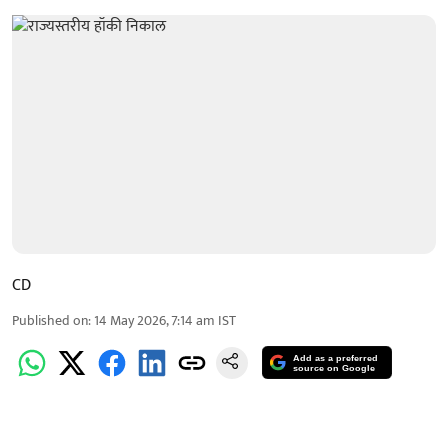
CD
Published on
:
14 May 2026, 7:14 am
IST
Add as a preferred
source on Google