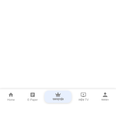
सबस्क्राईब
Home
E-Paper
लाईव्ह TV
सकाळ+