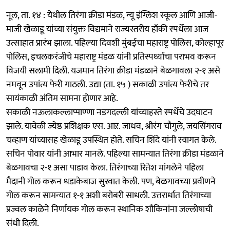
नूल, ता. १४ : येथील तिरंगा क्रीडा मंडळ, न्यू इंग्लिश स्कूल आणि आजी-
माजी खेळाडू यांच्या संयुक्त विद्यमाने राज्यस्तरीय हॉकी स्पर्धेला आज
उत्साहात प्रारंभ झाला. पहिल्या दिवशी मुंबईचा महाराष्ट्र पोलिस, कोल्हापूर
पोलिस, इचलकरंजीचे महाराष्ट्र मंडळ यांनी प्रतिस्पर्ध्यांचा पराभव करून
विजयी सलामी दिली. यजमान तिरंगा क्रीडा मंडळाने बेळगावला २-१ असे
नमवून उपांत्य फेरी गाठली. उद्या (ता. १५ ) सकाळी उपांत्य फेरीचे तर
सायंकाळी अंतिम सामना होणार आहे.
सकाळी नऊलाकल्लाप्पाण्णा नडगदल्ली यांच्याहस्ते स्पर्धेचे उदघाटन
झाले. यावेळी ज्येष्ठ प्रशिक्षक एस. आऱ. जाधव, श्रीरंग चौगुले, जयसिंगराव
चव्हाण यांच्यासह खेळाडू उपस्थित होते. सचिन शिंदे यांनी स्वागत केले.
सचिन पोवार यांनी आभार मानले. पहिल्या सामन्यात तिरंगा क्रीडा मंडळाने
बेळगावचा २-१ असा पाडाव केला. तिरंगाच्या रितेश मांगलेने पहिला
मैदानी गोल करून धडाकेबाज सुरवात केली. पण, बेळगावच्या प्रवीणने
गोल करून सामन्यात १-१ अशी बरोबरी साधली. उत्तरार्धात तिरंगाच्या
प्रज्वल काळेने निर्णायक गोल करून स्थानिक शौकिनांना जल्लोषाची
संधी दिली.