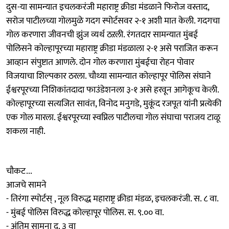
दुस-या सामन्यात इचलकरंजी महाराष्ट्र क्रीडा मंडळाने फिरोज वस्ताद,
सरोज पाटीलच्या गोलमुळे गदग स्पोर्टसवर २-१ अशी मात केली. गदगचा
गोल करणारा जीवनची झुंज व्यर्थ ठऱली. रंगतदार सामन्यात मुंबई
पोलिसने कोल्हापूरच्या महाराष्ट्र क्रीडा मंडळाला २-१ असे पराजित करून
आव्हान संपुष्टात आणले. दोन गोल करणारा मुंबईचा रोहन पोवार
विजयाचा शिल्पकार ठरला. चौथ्या सामन्यात कोल्हापूर पोलिस संघाने
ईश्वरपूरच्या निशिकांतदादा फाउंडेशनला ३-१ असे हरवून आगेकूच केली.
कोल्हापूरच्या सत्यजित सावंत, विनोद मनुगडे, मुकूंद रजपूत यांनी प्रत्येकी
एक गोल मारला. ईश्वरपूरच्या स्वप्निल पाटीलचा गोल संघाचा पराजय टाळू
शकला नाही.
चौकट...
आजचे सामने
- तिरंगा स्पोर्टस् , नूल विरुद्ध महाराष्ट्र क्रीडा मंडळ, इचलकरंजी. स. ८ वा.
- मुंबई पोलिस विरुद्ध कोल्हापूर पोलिस. स. ९.०० वा.
- अंतिम सामना दु. ३ वा