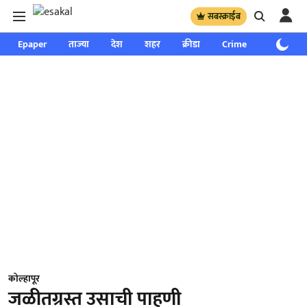
सबस्क्राईब
Epaper
ताज्या
देश
शहर
क्रीडा
Crime
साप्ताहिक
कोल्हापूर
जळीतग्रस्त उसाची पाहणी