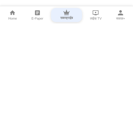
सबस्क्राईब
Home
E-Paper
लाईव्ह TV
सकाळ+
⌄
Marathi News
⌄
About Esakal
⌄
Digital Products
⌄
Sakal Programs
⌄
Print Products