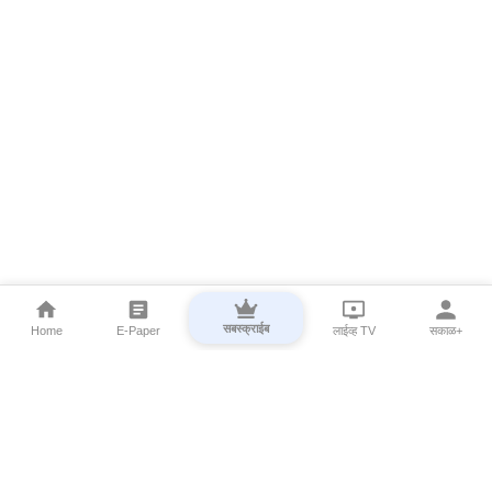
सबस्क्राईब
Home
E-Paper
लाईव्ह TV
सकाळ+