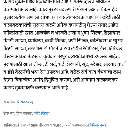
कापड दुकानांमध्ये दिवाळीनिमित्त शॉपिंग फेस्टिव्हलचे आयोजन
करण्यात आले आहे. कालानुरूप बदलणारी फॅशन लक्षात घेऊन ट्रेंड
नुसार प्रत्येक सणाला शोभणाऱ्या व प्रत्येकाला आवडणाऱ्या खरेदीसाठी
वालावलकारांची सुसज्ज दालने अनेक व्हरायटीज् घेऊन तयार आहेत.
महिलांसाठी खास आकर्षक व भरजरी अशा मधुबन सिल्क, डिझायनर
फॅन्सी साड्या, धर्मावरम, कंची सिल्क, अर्णी सिल्क, कांजीवरम व प्युअर
पैठणी साड्या, तरुणींसाठी मॉडर्न व ट्रेडी लेडीज रेडीमेडस्, ड्रेस मटेरियल,
वेस्टर्न आऊटफिटस् व चुडीदार भरपूर व्हरायटीजमध्ये उपलब्ध आहेत.
पुरुषांसाठी खास जीन्स, टी शर्ट, शर्ट, शेरवानी, सूट, ब्लेझर, सलवार कुर्ता
व इंडो वेस्टर्नची भव्य रेंज उपलब्ध आहे. वरील सर्व वस्त्र वैभवाचा लाभ
घेऊन दिवाळीचा आनंद द्विगुणित करावा, असे आवाहन वालावलकर
कापड दुकानातर्फे करण्यात आले आहे.
सकाळ+ चे
सदस्य व्हा
ब्रेक घ्या, डोकं चालवा,
कोडे सोडवा
!
शॉपिंगसाठी 'सकाळ प्राईम डील्स'च्या भन्नाट ऑफर्स पाहण्यासाठी
क्लिक करा
.