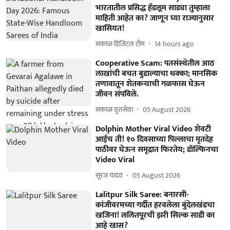
भारतातील प्रसिद्ध हँडलूम साड्या तुम्हाला
माहिती आहेत का? जाणून घ्या राज्यानुसार
खासियत!
सकाळ डिजिटल टीम
14 hours ago
Cooperative Scam: पतसंस्थेतील आठ
लाखांची बचत बुडाल्याचा धक्का; मानसिक
तणावातून शेतकऱ्याची गळफास घेऊन
जीवन संपविले.
सकाळ वृत्तसेवा
05 August 2026
Dolphin Mother Viral Video शेवटी
आईच ती! १० दिवसाच्या पिल्लाचा मृतदेह
पाठीवर घेऊन समृद्रात फिरतेय; डॉल्फिनचा
Video Viral
सूरज यादव
05 August 2026
Lalitpur Silk Saree: बनारसी-
कांजीवरमच्या गर्दीत हरवलेला बुंदेलखंडचा
खजिना! ललितपूरची झरी सिल्क साडी का
आहे खास?