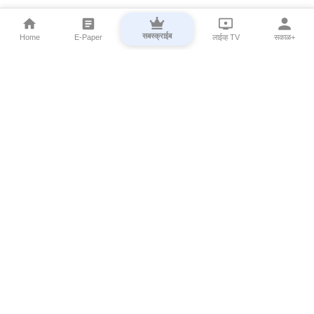
सबस्क्राईब
Home
E-Paper
लाईव्ह TV
सकाळ+
⌄
Marathi News
⌄
About Esakal
⌄
Digital Products
⌄
Sakal Programs