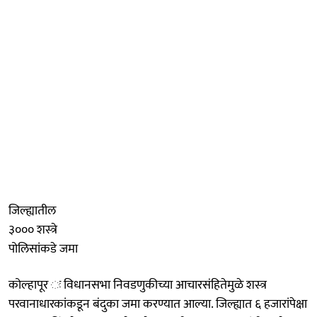
जिल्ह्यातील
३००० शस्‍त्रे
पोलिसांकडे जमा
कोल्हापूर ः विधानसभा निवडणुकीच्या आचारसंहितेमुळे शस्‍त्र
परवानाधारकांकडून बंदुका जमा करण्यात आल्या. जिल्ह्यात ६ हजारांपेक्षा