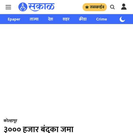
सबस्क्राईब
Epaper
ताज्या
देश
शहर
क्रीडा
Crime
साप्ताहिक
कोल्हापूर
३००० हजार बंदुका जमा