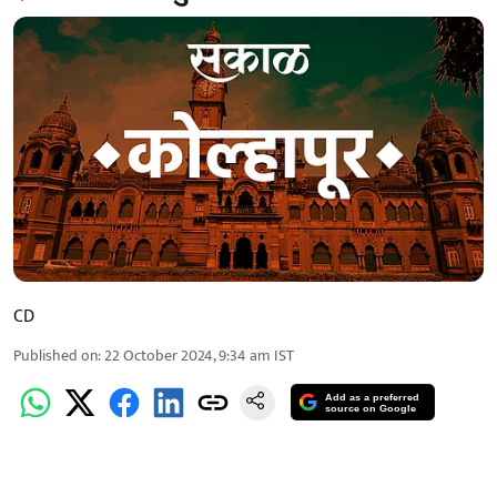
CD
Published on
:
22 October 2024, 9:34 am
IST
Add as a preferred
source on Google