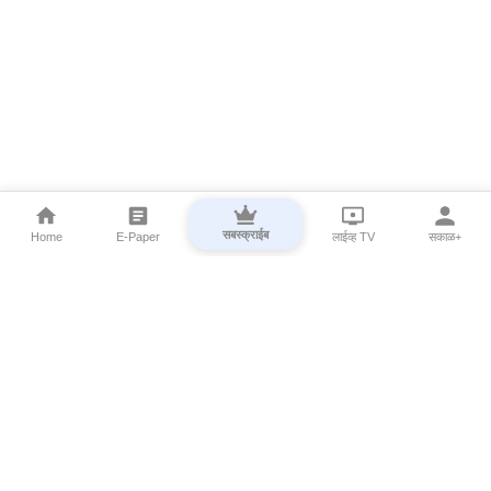
सबस्क्राईब
Home
E-Paper
लाईव्ह TV
सकाळ+
⌄
Marathi News