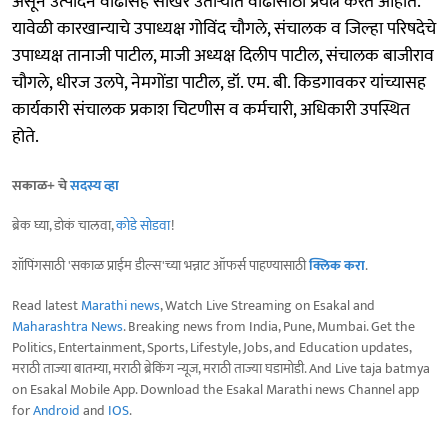
असून उत्पादन वाढीसह साखर उताऱ्यात वाढीसाठी प्रयत्न करत आहोत.’
यावेळी कारखान्याचे उपाध्यक्ष गोविंद चौगले, संचालक व जिल्हा परिषदेचे
उपाध्यक्ष तानाजी पाटील, माजी अध्यक्ष दिलीप पाटील, संचालक बाजीराव
चौगले, धीरज उलपे, नेमगोंडा पाटील, डॉ. एम. बी. किडगावकर यांच्यासह
कार्यकारी संचालक प्रकाश चिटणीस व कर्मचारी, अधिकारी उपस्थित
होते.
सकाळ+ चे
सदस्य व्हा
ब्रेक घ्या, डोकं चालवा,
कोडे सोडवा
!
शॉपिंगसाठी 'सकाळ प्राईम डील्स'च्या भन्नाट ऑफर्स पाहण्यासाठी
क्लिक करा
.
Read latest
Marathi news
, Watch Live Streaming on Esakal and
Maharashtra News
. Breaking news from India, Pune, Mumbai. Get the
Politics, Entertainment, Sports, Lifestyle, Jobs, and Education updates,
मराठी ताज्या बातम्या, मराठी ब्रेकिंग न्यूज, मराठी ताज्या घडामोडी. And Live taja batmya
on Esakal Mobile App. Download the Esakal Marathi news Channel app
for
Android
and
IOS
.