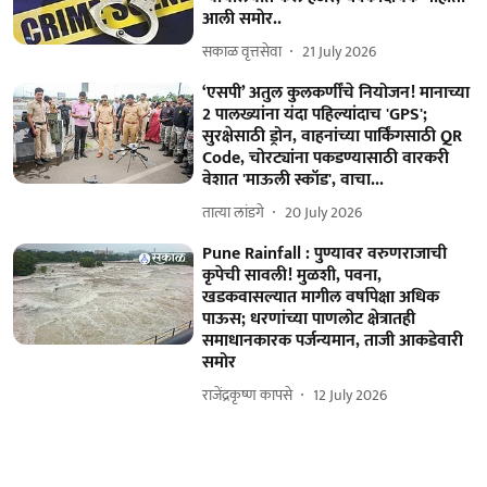
आली समाेर..
सकाळ वृत्तसेवा
21 July 2026
‘एसपी’ अतुल कुलकर्णींचे नियोजन! मानाच्या
2 पालख्यांना यंदा पहिल्यांदाच 'GPS';
सुरक्षेसाठी ड्रोन, वाहनांच्या पार्किंगसाठी QR
Code, चोरट्यांना पकडण्यासाठी वारकरी
वेशात 'माऊली स्कॉड', वाचा...
तात्या लांडगे
20 July 2026
Pune Rainfall : पुण्यावर वरुणराजाची
कृपेची सावली! मुळशी, पवना,
खडकवासल्यात मागील वर्षापेक्षा अधिक
पाऊस; धरणांच्या पाणलोट क्षेत्रातही
समाधानकारक पर्जन्यमान, ताजी आकडेवारी
समोर
राजेंद्रकृष्ण कापसे
12 July 2026