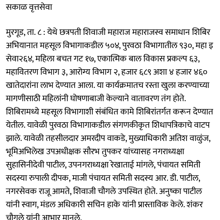
सकाळ वृत्तसेवा
मुरगूड, ता. ८ : येथे छत्रपती शिवाजी महाराज महाराजस्व समाधान शिबिर
अभियानात महसूल विभागाकडील ५०४, पुरवठा विभागातील ९३०, महा इ
सेवा२६४, महिला बचत गट १७, एकात्मिक बाल विकास प्रकल्प ६३,
महावितरण विभाग ३, आरोग्य विभाग २, हजार ६८९ अशा ४ हजार ४६०
खातेदारांना लाभ देण्यात आला. या कार्यक्रमातच रस्ता खुला करण्याच्या
मागणीसाठी महिलांनी घोषणाबाजी केल्याने वातावरण तंग होते.
शिबिरामध्ये महसूल विभागाशी संबंधित कामे शिबिरांतर्गत करून देण्यात
येतील. यावेळी पुरवठा विभागाकडील संगणकीकृत शिधापत्रिकाचे वाटप
झाले. यावेळी तहसीलदार अमरदीप वाकडे, मुख्याधिकारी अतिश वाळुंज,
भूमिअभिलेख उपअधीक्षक सौरभ तुपकर यांच्यासह नगराध्यक्षा
सुहासिनीदेवी पाटील, उपनगराध्यक्षा रेखाताई मांगले, पंचायत समिती
सदस्या रुपाली दीपक, माजी पंचायत समिती सदस्य आर. डी. पाटील,
नगरसेवक राजू आमते, शिवाजी चौगले उपस्थित होते. अनुष्का पाटील
यांनी स्वाग, मंडल अधिकारी सचिन हाके यांनी प्रास्ताविक केले. शंकर
चौगले यांनी आभार मानले.