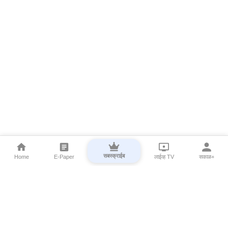
सबस्क्राईब
Home
E-Paper
लाईव्ह TV
सकाळ+