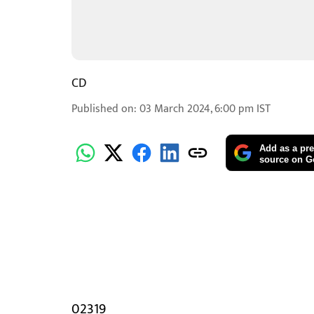
CD
Published on
:
03 March 2024, 6:00 pm
IST
Add as a pre
source on G
02319