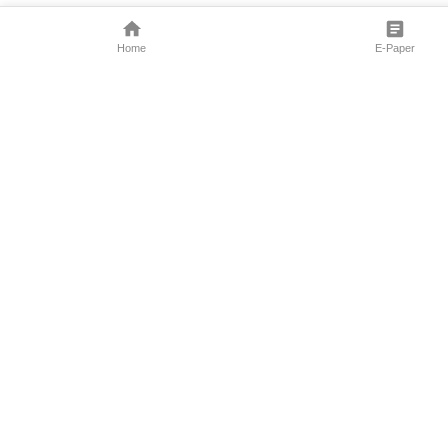
Home
E-Paper
Follow Us
Marathi News
Maharashtra N
Entertainment 
Sports News