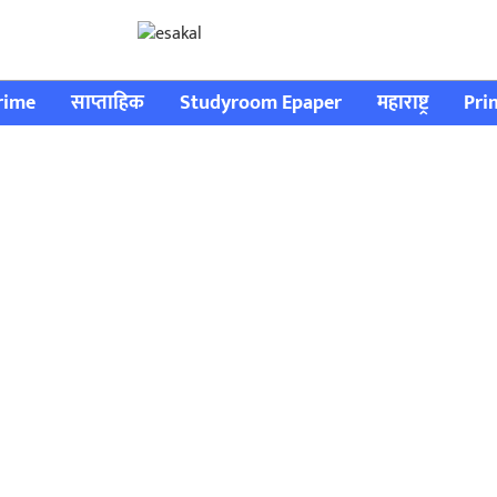
rime
साप्ताहिक
Studyroom Epaper
महाराष्ट्र
Pri