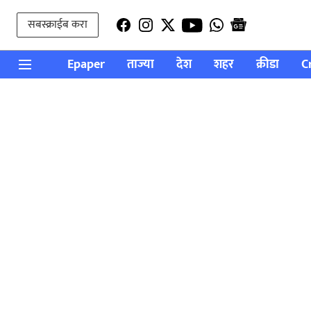
सबस्क्राईब करा
Epaper
ताज्या
देश
शहर
क्रीडा
C