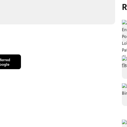
R
ferred
oogle