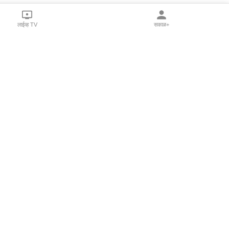
लाईव्ह TV
सकाळ+
l Programs
Print Products
Sakal Saptahik
hka
Family Doctor
 Crowdfunding
Sakal Publications
orm Pune India