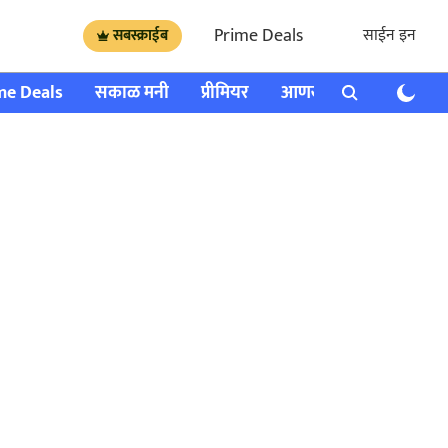
Prime Deals
साईन इन
सबस्क्राईब
me Deals
सकाळ मनी
प्रीमियर
आणखी
राशी भविष्य