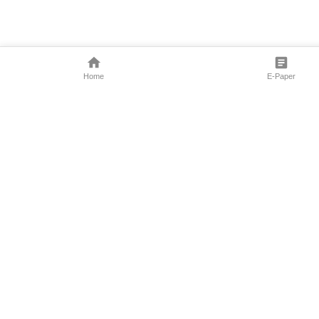
Home
E-Paper
Follow Us
Marathi News
Maharashtra N