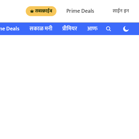
Prime Deals
साईन इन
सबस्क्राईब
me Deals
सकाळ मनी
प्रीमियर
आणखी
राशी भविष्य