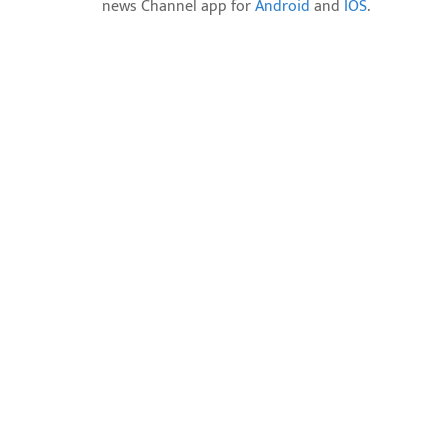
news Channel app for
Android
and
IOS
.