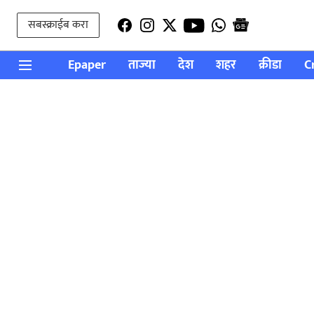
सबस्क्राईब करा
Epaper
ताज्या
देश
शहर
क्रीडा
C