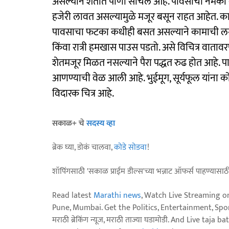
असल्याने शेतात पाणी साचले आहे. पावसाचा नेमका वे
हजेरी लावत असल्यामुळे मजूर बसून राहत आहेत. का
पावसाचा फटका कधीही बसत असल्याने कामाची लगबग
किंवा रात्री हमखास पाउस पडतो. असे विचित्र वातावर
शेतमजूर मिळत नसल्याने पैरा पद्धत रुढ होत आहे. 
आणण्याची वेळ आली आहे. भुईमूग, सूर्यफूल यांना को
विदारक चित्र आहे.
सकाळ+ चे
सदस्य व्हा
ब्रेक घ्या, डोकं चालवा,
कोडे सोडवा
!
शॉपिंगसाठी 'सकाळ प्राईम डील्स'च्या भन्नाट ऑफर्स पाहण्यासा
Read latest
Marathi news
, Watch Live Streaming o
Pune, Mumbai. Get the Politics, Entertainment, Sports
मराठी ब्रेकिंग न्यूज, मराठी ताज्या घडामोडी. And Live t