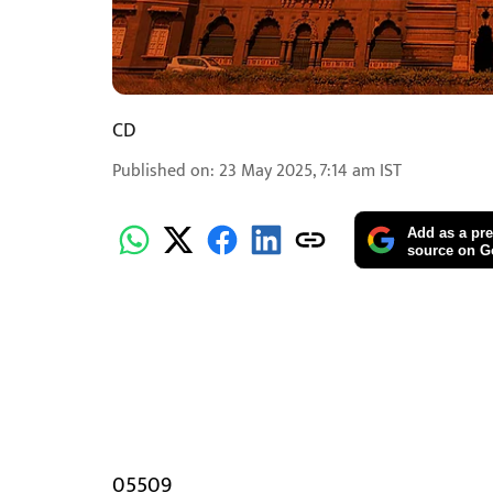
CD
Published on
:
23 May 2025, 7:14 am
IST
Add as a pre
source on G
05509