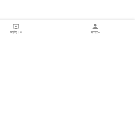
लाईव्ह TV
सकाळ+
l Programs
Print Products
Sakal Saptahik