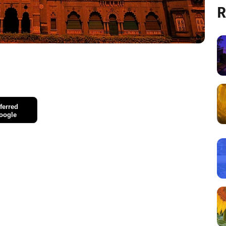
R
ferred
oogle