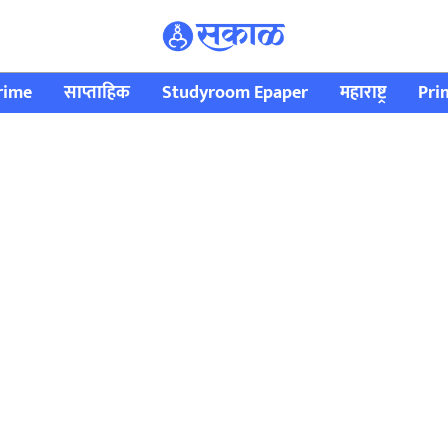
rime
साप्ताहिक
Studyroom Epaper
महाराष्ट्र
Pri