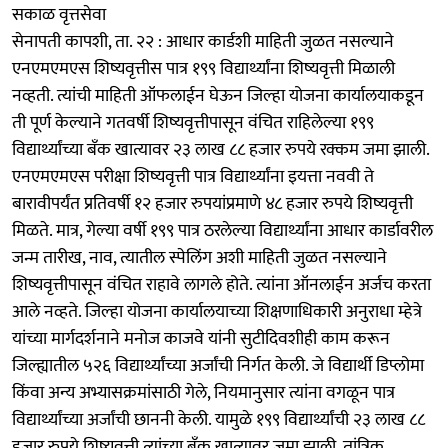
सकाळ वृत्तसेवा
सेनापती कापशी, ता. २२ : आधार कार्डशी माहिती जुळत नसल्याने
एनएमएमएस शिष्यवृत्तीस पात्र १९९ विद्यार्थ्यांना शिष्यवृत्ती मिळाली
नव्हती. त्यांची माहिती ऑफलाईन घेऊन जिल्हा योजना कार्यालयाकडून
ती पूर्ण केल्याने गतवर्षी शिष्यवृत्तीपासून वंचित राहिलेल्या १९९
विद्यार्थ्यांच्या बँक खात्यावर २३ लाख ८८ हजार रुपये रक्कम जमा झाली.
एनएमएमएस परीक्षा शिष्यवृत्ती पात्र विद्यार्थ्यांना इयत्ता नववी ते
बारावीपर्यंत प्रतिवर्षी १२ हजार रुपयांप्रमाणे ४८ हजार रुपये शिष्यवृत्ती
मिळते. मात्र, गेल्या वर्षी १९९ पात्र ठरलेल्या विद्यार्थ्यांना आधार कार्डावरील
जन्म तारीख, नाव, त्यातील स्पेलिंग अशी माहिती जुळत नसल्याने
शिष्यवृत्तीपासून वंचित राहावे लागले होते. त्यांना ऑनलाईन अर्जच करता
आले नव्हते. जिल्हा योजना कार्यालयाच्या शिक्षणाधिकारी अनुराधा म्हेत्रे
यांच्या मार्गदर्शनाने मनोज काजवे यांनी सुटीदिवशीही काम करून
जिल्ह्यातील ५२६ विद्यार्थ्यांच्या अर्जांची निर्गत केली. जे विद्यार्थी डिप्लोमा
किंवा अन्य अभ्यासक्रमांसाठी गेले, नियमानुसार त्यांना वगळून पात्र
विद्यार्थ्यांच्या अर्जांची छाननी केली. यामुळे १९९ विद्यार्थ्यांची २३ लाख ८८
हजार रुपये शिष्यवृत्ती त्यांच्या बँक खात्यावर जमा झाली. तांत्रिक