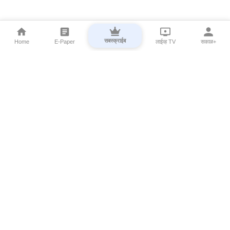
सबस्क्राईब
Home
E-Paper
लाईव्ह TV
सकाळ+
⌄
Marathi News
⌄
About Esakal
⌄
Digital Products
⌄
Sakal Programs