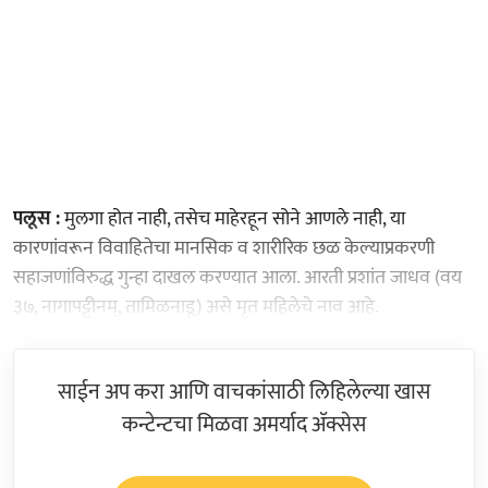
पलूस :
मुलगा होत नाही, तसेच माहेरहून सोने आणले नाही, या
कारणांवरून विवाहितेचा मानसिक व शारीरिक छळ केल्याप्रकरणी
सहाजणांविरुद्ध गुन्हा दाखल करण्यात आला. आरती प्रशांत जाधव (वय
३७, नागापट्टीनम्, तामिळनाडू) असे मृत महिलेचे नाव आहे.
साईन अप करा आणि वाचकांसाठी लिहिलेल्या खास
कन्टेन्टचा मिळवा अमर्याद ॲक्सेस