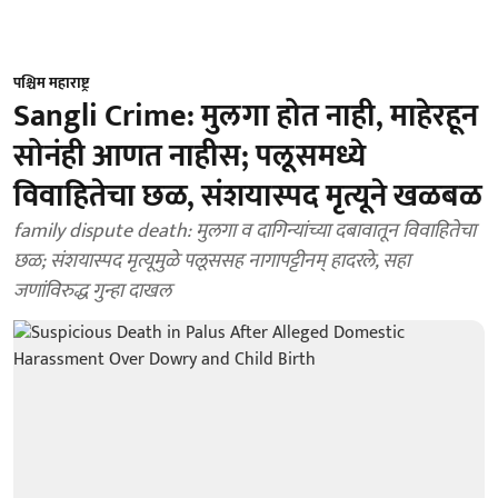
पश्चिम महाराष्ट्र
Sangli Crime: मुलगा होत नाही, माहेरहून
सोनंही आणत नाहीस; पलूसमध्ये
विवाहितेचा छळ, संशयास्पद मृत्यूने खळबळ
family dispute death: मुलगा व दागिन्यांच्या दबावातून विवाहितेचा
छळ; संशयास्पद मृत्यूमुळे पलूससह नागापट्टीनम् हादरले, सहा
जणांविरुद्ध गुन्हा दाखल