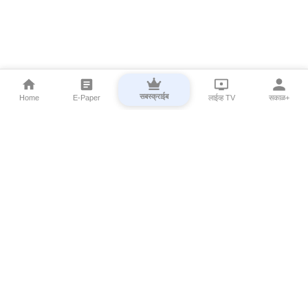
सबस्क्राईब
Home
E-Paper
लाईव्ह TV
सकाळ+
⌄
Marathi News
⌄
About Esakal
⌄
Digital Products