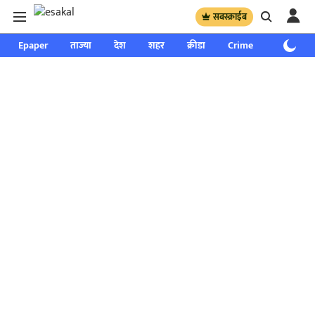
सबस्क्राईब
Epaper
ताज्या
देश
शहर
क्रीडा
Crime
साप्ताहिक