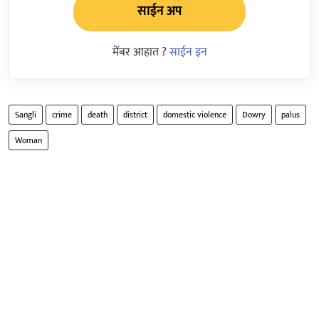
साईन अप
मेंबर आहात ?
साईन इन
Sangli
crime
death
district
domestic violence
Dowry
palus
Woman