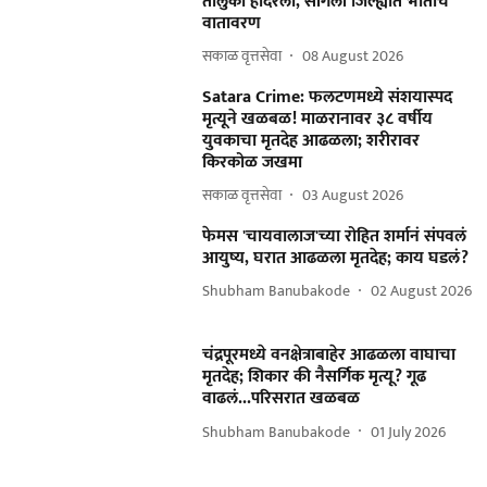
तालुका हादरला, सांगली जिल्ह्यात भीतीचे
वातावरण
सकाळ वृत्तसेवा
08 August 2026
Satara Crime: फलटणमध्ये संशयास्‍पद
मृत्यूने खळबळ! माळरानावर ३८ वर्षीय
युवकाचा मृतदेह आढळला; शरीरावर
किरकोळ जखमा
सकाळ वृत्तसेवा
03 August 2026
फेमस 'चायवालाज'च्या रोहित शर्मानं संपवलं
आयुष्य, घरात आढळला मृतदेह; काय घडलं?
Shubham Banubakode
02 August 2026
चंद्रपूरमध्ये वनक्षेत्राबाहेर आढळला वाघाचा
मृतदेह; शिकार की नैसर्गिक मृत्यू? गूढ
वाढलं...परिसरात खळबळ
Shubham Banubakode
01 July 2026