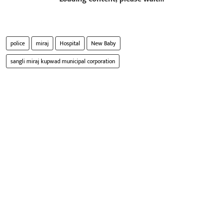
police
miraj
Hospital
New Baby
sangli miraj kupwad municipal corporation