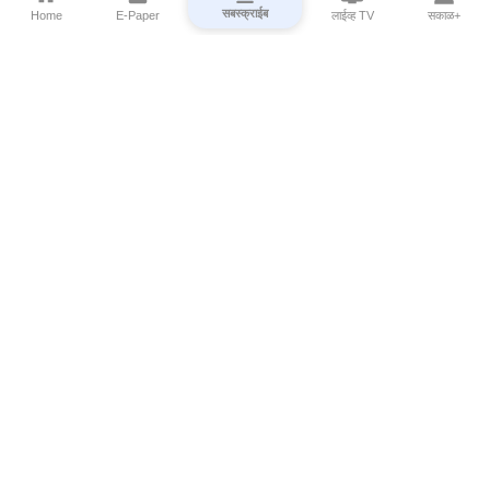
सबस्क्राईब
Home
E-Paper
लाईव्ह TV
सकाळ+
⌄
Marathi News
⌄
About Esakal
⌄
Digital Products
⌄
Sakal Programs
⌄
Print Products