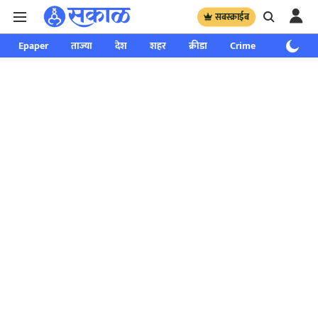
सबस्क्राईब
Epaper
ताज्या
देश
शहर
क्रीडा
Crime
साप्ताहिक