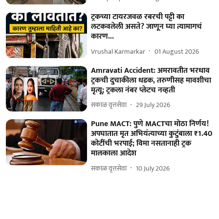
ट्रकच्या टायरजवळ रबरची पट्टी का
लटकवलेली असते? जाणून घ्या त्यामागचं
कारण...
Vrushal Karmarkar
01 August 2026
Amravati Accident: अमरावतीत भरधाव
ट्रकची दुचाकीला धडक, तरुणीसह मावशीचा
मृत्यू; ट्रकला नंबर प्लेटच नव्हती
सकाळ वृत्तसेवा
29 July 2026
Pune MACT: पुणे MACTचा मोठा निर्णय!
अपघातात मृत अभियंत्याच्या कुटुंबाला ₹1.40
कोटींची भरपाई; विमा नसतानाही ट्रक
मालकाला आदेश
सकाळ वृत्तसेवा
10 July 2026