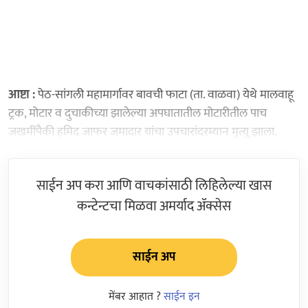
आष्टा :
पेठ-सांगली महामार्गावर बावची फाटा (ता. वाळवा) येथे मालवाहू
ट्रक, मोटार व दुचाकीच्या झालेल्या अपघातातील मोटारीतील पाच
जखमींपैकी हमिद जाफर जमादार यांचा उपचारांदरम्यान मृत्यू झाला.
साईन अप करा आणि वाचकांसाठी लिहिलेल्या खास
कन्टेन्टचा मिळवा अमर्याद ॲक्सेस
साईन अप
मेंबर आहात ?
साईन इन