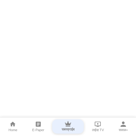
सबस्क्राईब
Home
E-Paper
लाईव्ह TV
सकाळ+