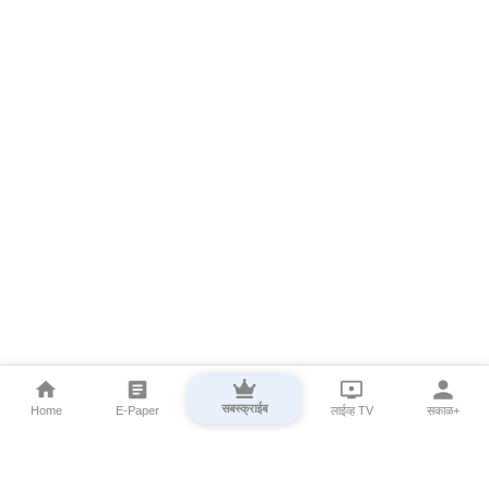
सबस्क्राईब
Home
E-Paper
लाईव्ह TV
सकाळ+