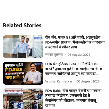
Related Stories
दोन लॅब, फक्त ४९ अधिकारी, अन्नसुरक्षेचं
FDAसमोर आव्हान; भेसळखोरांवर कारवाया
वाढल्यानं यंत्रणेवर ताण
सकाळ वृत्तसेवा
03 August 2026
FDA थेट हॉटेलचा परवाना निलंबित का
करते? तुकाराम मुंढेंनी कारवाईमागचं नेमकं
कारणच सांगितलं! जाणून घ्या कायदा...
Vrushal Karmarkar
02 August 2026
FDA Raid: 'येस फाइन बेकरी'चा परवाना
तत्काळ निलंबित, एक्पायरी डेट ते
लेबलिंगचाही घोटाळा; कामगार तंबाखू
खातात