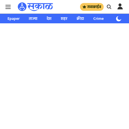
सबस्क्राईब
Epaper
ताज्या
देश
शहर
क्रीडा
Crime
साप्ताहिक