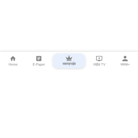
सबस्क्राईब
Home
E-Paper
लाईव्ह TV
सकाळ+
⌄
Marathi News