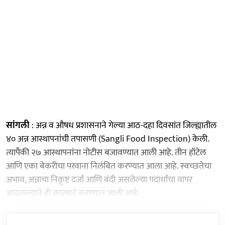
सांगली
: अन्न व औषध प्रशासनाने गेल्या आठ-दहा दिवसांत जिल्ह्यातील
४० अन्न आस्थापनांची तपासणी (Sangli Food Inspection) केली.
त्यापैकी २७ आस्थापनांना नोटीस बजावण्यात आली आहे. तीन हॉटेल
आणि एका बेकरीचा परवाना निलंबित करण्यात आला आहे. स्वच्छतेचा
अभाव, अन्नाचा निकृष्ट दर्जा आणि बंदी असलेल्या पदार्थांचा वापर
आढळल्याने ही कारवाई करण्यात आली आहे.