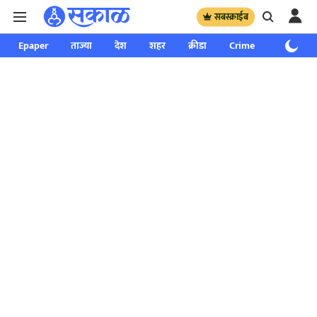
सबस्क्राईब
Epaper
ताज्या
देश
शहर
क्रीडा
Crime
साप्ताहिक