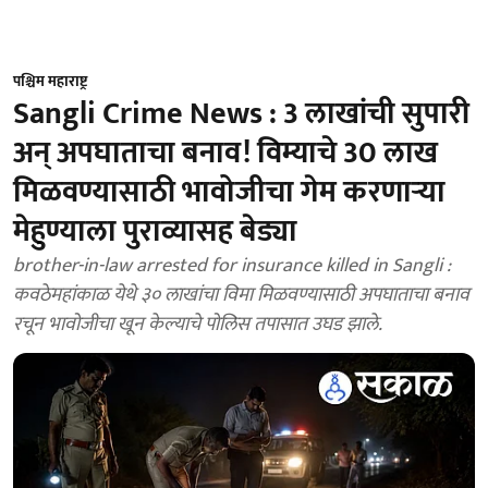
पश्चिम महाराष्ट्र
Sangli Crime News : 3 लाखांची सुपारी
अन् अपघाताचा बनाव! विम्याचे 30 लाख
मिळवण्यासाठी भावोजीचा गेम करणाऱ्या
मेहुण्याला पुराव्यासह बेड्या
brother-in-law arrested for insurance killed in Sangli :
कवठेमहांकाळ येथे ३० लाखांचा विमा मिळवण्यासाठी अपघाताचा बनाव
रचून भावोजीचा खून केल्याचे पोलिस तपासात उघड झाले.