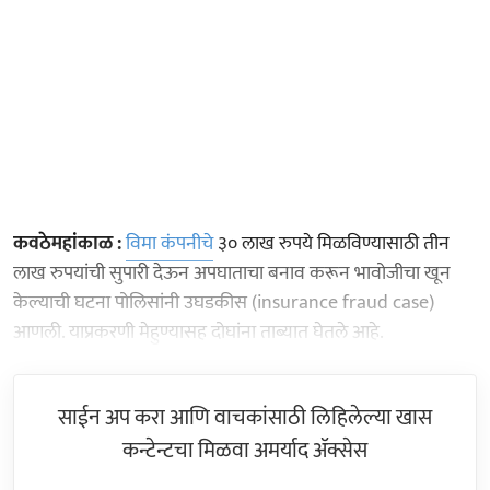
कवठेमहांकाळ :
विमा कंपनीचे
३० लाख रुपये मिळविण्यासाठी तीन
लाख रुपयांची सुपारी देऊन अपघाताचा बनाव करून भावोजीचा खून
केल्याची घटना पोलिसांनी उघडकीस (insurance fraud case)
आणली. याप्रकरणी मेहुण्यासह दोघांना ताब्यात घेतले आहे.
साईन अप करा आणि वाचकांसाठी लिहिलेल्या खास
कन्टेन्टचा मिळवा अमर्याद ॲक्सेस