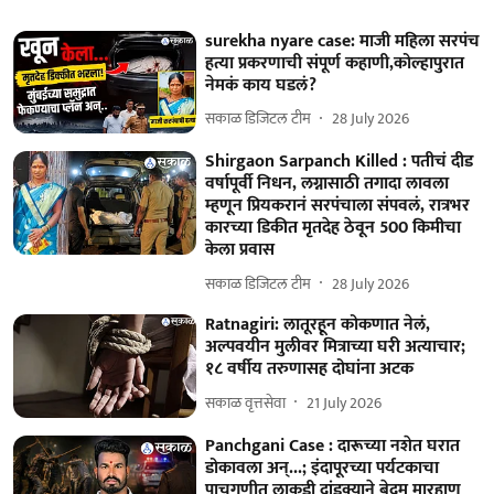
surekha nyare case: माजी महिला सरपंच
हत्या प्रकरणाची संपूर्ण कहाणी,कोल्हापुरात
नेमकं काय घडलं?
सकाळ डिजिटल टीम
28 July 2026
Shirgaon Sarpanch Killed : पतीचं दीड
वर्षापूर्वी निधन, लग्नासाठी तगादा लावला
म्हणून प्रियकरानं सरपंचाला संपवलं, रात्रभर
कारच्या डिकीत मृतदेह ठेवून 500 किमीचा
केला प्रवास
सकाळ डिजिटल टीम
28 July 2026
Ratnagiri: लातूरहून कोकणात नेलं,
अल्पवयीन मुलीवर मित्राच्या घरी अत्याचार;
१८ वर्षीय तरुणासह दोघांना अटक
सकाळ वृत्तसेवा
21 July 2026
Panchgani Case : दारूच्या नशेत घरात
डोकावला अन्...; इंदापूरच्या पर्यटकाचा
पाचगणीत लाकडी दांडक्याने बेदम मारहाण