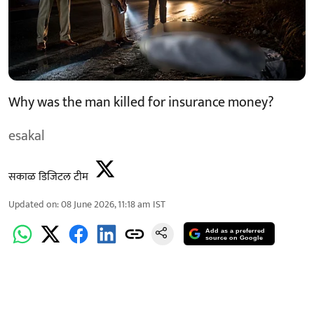
Why was the man killed for insurance money?
esakal
सकाळ डिजिटल टीम
Updated on
:
08 June 2026, 11:18 am
IST
Add as a preferred
source on Google