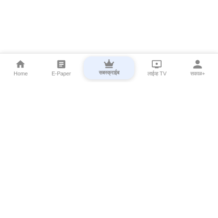
सबस्क्राईब
Home
E-Paper
लाईव्ह TV
सकाळ+
⌄
Marathi News
⌄
About Esakal