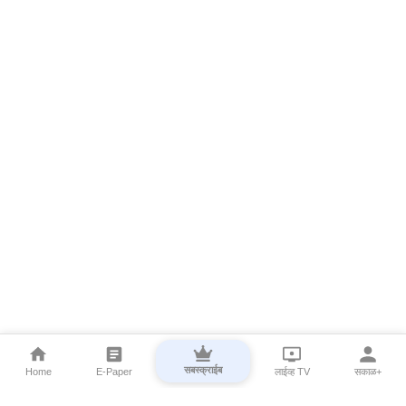
सबस्क्राईब
Home
E-Paper
लाईव्ह TV
सकाळ+