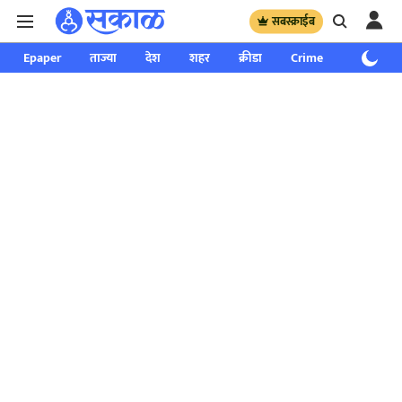
सबस्क्राईब
Epaper
ताज्या
देश
शहर
क्रीडा
Crime
साप्ताहिक