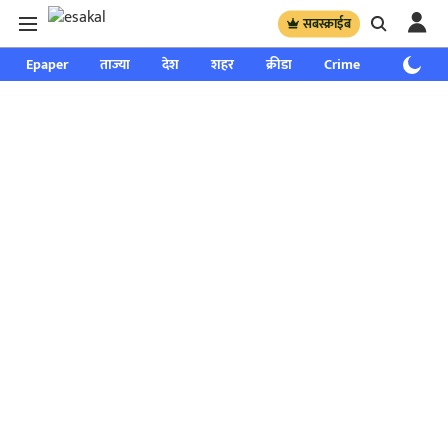
सबस्क्राईब
Epaper
ताज्या
देश
शहर
क्रीडा
Crime
साप्ताहिक