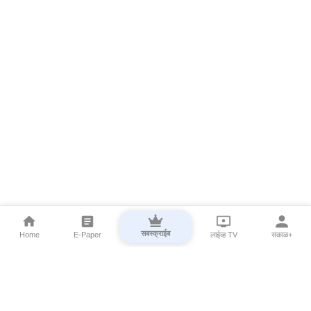
सबस्क्राईब
Home
E-Paper
लाईव्ह TV
सकाळ+