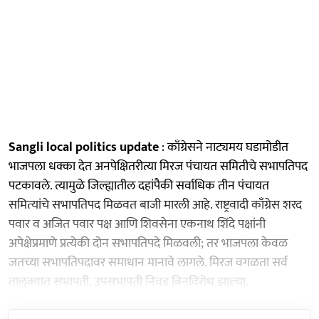
Sangli local politics update
: काँग्रेसने नाट्यमय घडामोडीत
भाजपला धक्का देत अनपेक्षितरीत्या मिरज पंचायत समितीचे सभापतिपद
पटकावले. त्यामुळे जिल्ह्यातील दहांपैकी सर्वाधिक तीन पंचायत
समित्‍यांचे सभापतिपद मिळवत बाजी मारली आहे. राष्ट्रवादी काँग्रेस शरद
पवार व अजित पवार पक्ष आणि शिवसेना एकनाथ शिंदे पक्षांनी
अपेक्षेप्रमाणे प्रत्येकी दोन सभापतिपदे मिळवली; तर भाजपला केवळ
जतच्या सभापतिपदावर समाधान मानावे लागले. मिरज वगळता सर्व
तालुक्यात सभापती, उपसभापती निवड बिनविरोध झाल्या.