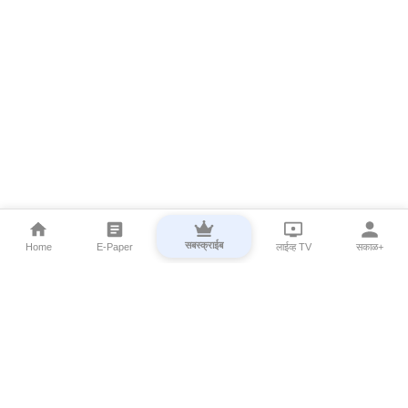
सबस्क्राईब
Home
E-Paper
लाईव्ह TV
सकाळ+