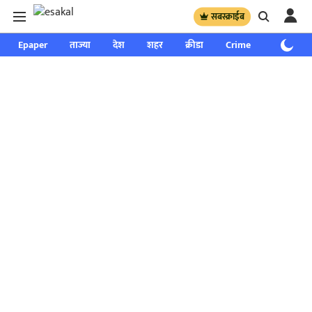
सबस्क्राईब
Epaper
ताज्या
देश
शहर
क्रीडा
Crime
साप्ताहिक