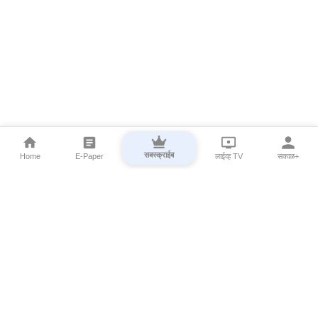
सबस्क्राईब
Home
E-Paper
लाईव्ह TV
सकाळ+
⌄
Marathi News