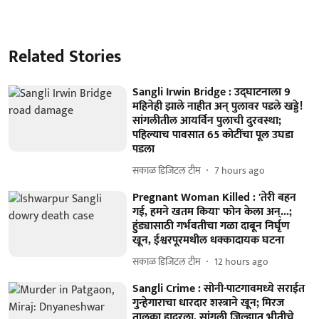
Related Stories
Sangli Irwin Bridge : उद्‍घाटनाला 9
महिनेही झाले नाहीत अन् पुलावर पडले खड्डे!
सांगलीतील आयर्विन पुलाची दुरवस्था;
पहिल्याच पावसात 65 कोटींचा पूल उघडा
पडला
सकाळ डिजिटल टीम
7 hours ago
Pregnant Woman Killed : 'तेरी बहन
गई, हमने खतम किया' फोन केला अन्...;
हुंड्यासाठी गर्भवतीचा गळा दाबून निर्घृण
खून, ईश्वरपूरमधील धक्कादायक घटना
सकाळ डिजिटल टीम
12 hours ago
Sangli Crime : सोनी-पाटगावमध्ये सराईत
गुन्हेगाराचा धारदार शस्त्राने खून; मिरज
तालुका हादरला, सांगली जिल्ह्यात भीतीचे