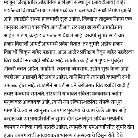
म्हणून जिल्ह्यातील औद्योगिक प्रशिक्षण संस्थातून (आयटीआय) बाहेर
पडलेल्या विद्यार्थ्यांना या उद्योगांमध्ये काम करण्याची संधी निर्माण झाली
आहे. त्यादृष्टीने सध्या हालचाली सुरू आहेत. जिल्ह्यात तालुकानिहाय एक
यानुसार अकरा शासकीय आयटीआय तर सहा खासगी आयटीआय
आहेत. पाटण, कऱ्हाड व फलटण येथे ते आहे. दरवर्षी सुमारे साडे चार
हजार विद्यार्थी आयटीआयमध्ये प्रवेश घेतात. तर सुमारे अडीच हजार
विद्यार्थी शिकून बाहेर पडतात. आज आखेर प्रशिक्षण घेवून बाहेर पडलेल्या
विद्यार्थ्यांची संख्याही अधिक आहे. त्यातील काहीजण पुण्या- मुंबईत
नोकरी करत आहेत. काहींनी स्वतःचा व्यवसाय, उद्योग सुरू केला आहे.
काहीजण अद्यापही बेरोजगार आहेत. यानिमित्ताने त्यांनाही कामाची संधी
उपलब्ध होत आहे. त्यादृष्टीने आयटीआयने बेरोजगार विद्यार्थ्यांची यादी ही
तयार केल्याचे समजते. संस्थांनी याबाबत संकेतस्थळावरून ज्यांना
मनुष्यबळ आवश्यक आहे, त्यांनी त्या संकेतस्थळांवर संपर्क साधून
मागणी केल्यास त्यानुसार कामगार पुरवण्याचे काम केले जाणार आहे.
कऱ्हाडच्या एमआयडीसीतील सुमारे दोन हजारांहून अधिक परप्रांतीय
कामगार त्यांच्या गावी परतले आहेत. त्यामुळे या एमआयडीसीत सुमारे दोन
हजार कामगारांची आवश्यकता भासणार असल्याचे दिसून येते. येथे