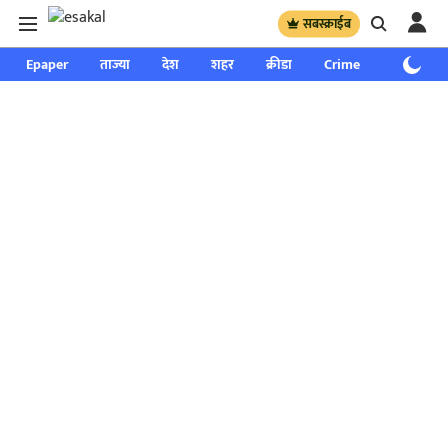
सबस्क्राईब
Epaper
ताज्या
देश
शहर
क्रीडा
Crime
साप्ताहिक