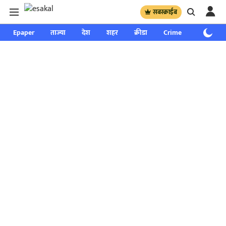
सबस्क्राईब
Epaper
ताज्या
देश
शहर
क्रीडा
Crime
साप्ताहिक