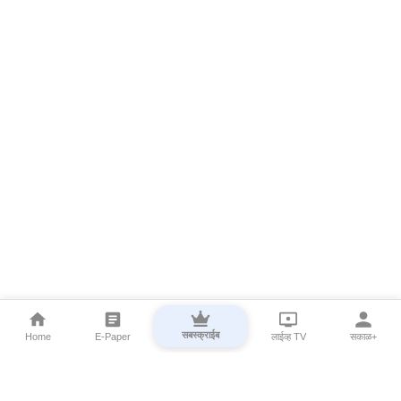
सबस्क्राईब
Home
E-Paper
लाईव्ह TV
सकाळ+