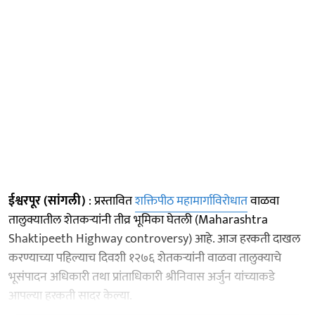
ईश्वरपूर (सांगली)
: प्रस्तावित
शक्तिपीठ महामार्गाविरोधात
वाळवा
तालुक्यातील शेतकऱ्यांनी तीव्र भूमिका घेतली (Maharashtra
Shaktipeeth Highway controversy) आहे. आज हरकती दाखल
करण्याच्या पहिल्याच दिवशी १२७६ शेतकऱ्यांनी वाळवा तालुक्याचे
भूसंपादन अधिकारी तथा प्रांताधिकारी श्रीनिवास अर्जुन यांच्याकडे
आपल्या हरकती सादर केल्या.