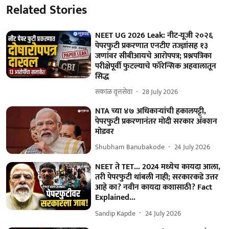
Related Stories
NEET UG 2026 Leak: नीट-यूजी २०२६
पेपरफुटी प्रकरणात एनटीए तज्ज्ञांसह १३
जणांवर सीबीआयचे आरोपपत्र; प्रश्नपत्रिका
परीक्षेपूर्वी फुटल्याचे फॉरेन्सिक अहवालातून
सिद्ध
सकाळ वृत्तसेवा
28 July 2026
NTA च्या ४७ अधिकाऱ्यांची हकालपट्टी,
पेपरफुटी प्रकरणानंतर मोदी सरकार ॲक्शन
मोडवर
Shubham Banubakode
24 July 2026
NEET ते TET... 2024 मध्येच कायदा आला,
तरी पेपरफुटी थांबली नाही; सरकारकडे उत्तर
आहे का? नवीन कायदा कशासाठी? Fact
Explained...
Sandip Kapde
24 July 2026