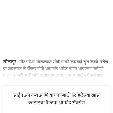
सोलापूर :
नीट परीक्षा घोटाळ्यात सीबीआयने कारवाई सुरु केली. तसेच
या प्रकरणात जे डॉक्टर दोषी आढळले आहेत त्यांना आयएमए पाठीशी
घालणार नाही अशी भूमिका आयएमएच्या महाराष्ट्र शाखेने घेतली आहे.
साईन अप करा आणि वाचकांसाठी लिहिलेल्या खास
कन्टेन्टचा मिळवा अमर्याद ॲक्सेस