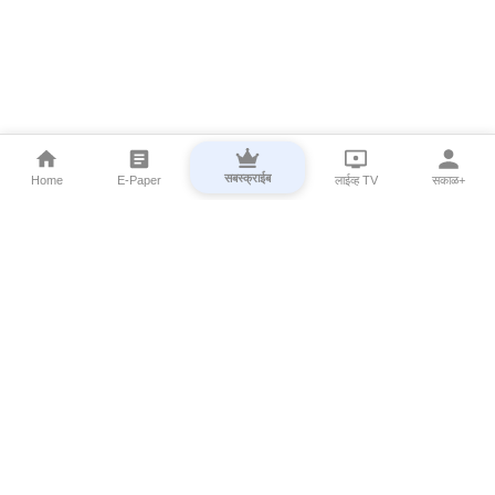
सबस्क्राईब
Home
E-Paper
लाईव्ह TV
सकाळ+
⌄
Marathi News
⌄
About Esakal