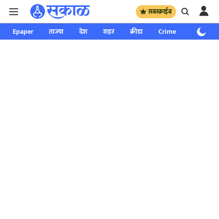
सबस्क्राईब
Epaper
ताज्या
देश
शहर
क्रीडा
Crime
साप्ताहिक