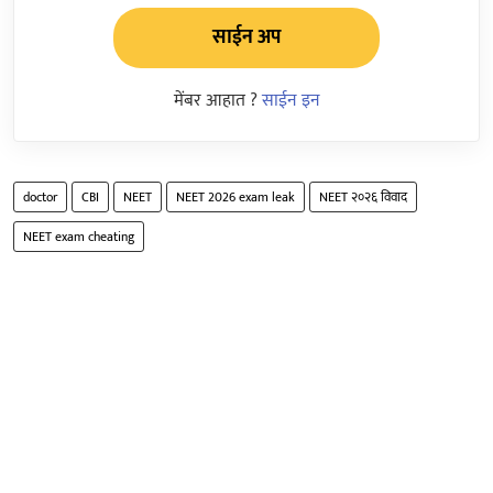
साईन अप
मेंबर आहात ?
साईन इन
doctor
CBI
NEET
NEET 2026 exam leak
NEET २०२६ विवाद
NEET exam cheating