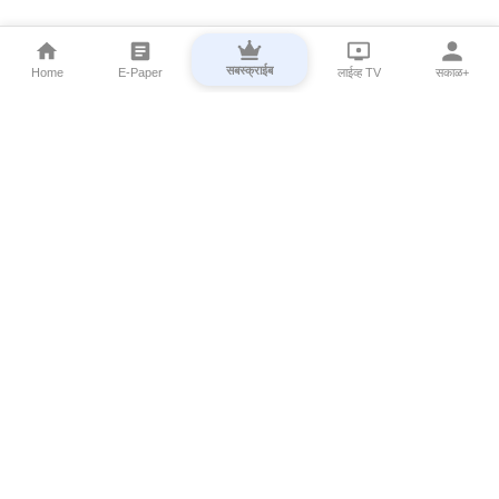
सबस्क्राईब
Home
E-Paper
लाईव्ह TV
सकाळ+
⌄
Marathi News
⌄
About Esakal
⌄
Digital Products