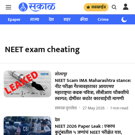
सबस्क्राईब
Epaper
ताज्या
देश
शहर
क्रीडा
Crime
साप्ताहिक
NEET exam cheating
सोलापूर
NEET Scam IMA Maharashtra stance:
नीट परीक्षा गैरव्यवहारावर आयएमए
महाराष्ट्रचा कडक पवित्रा, सीबीआय चौकशीचे
स्वागत; दोषींवर कठोर कारवाईची मागणी
सकाळ वृत्तसेवा
27 May 2026
1
min read
देश
NEET 2026 Paper Leak : एकाच
कुटुंबातील ५ जणांचं NEET परीक्षेत यश,