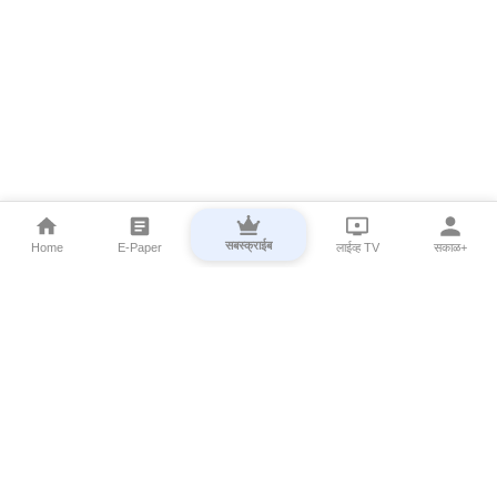
सबस्क्राईब
Home
E-Paper
लाईव्ह TV
सकाळ+
⌄
Marathi News