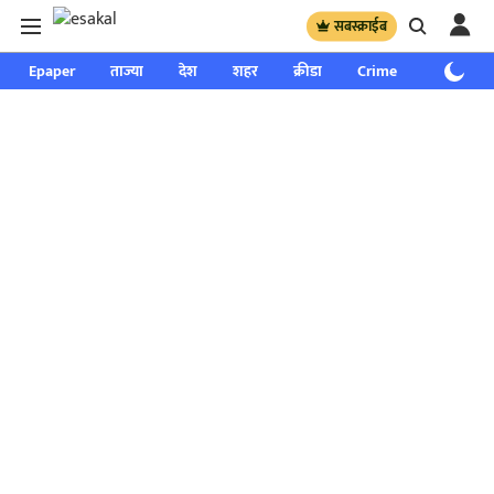
सबस्क्राईब
Epaper
ताज्या
देश
शहर
क्रीडा
Crime
साप्ताहिक