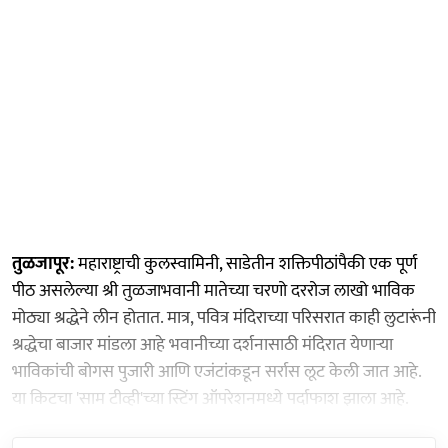
तुळजापूर:
महाराष्ट्राची कुलस्वामिनी, साडेतीन शक्तिपीठांपैकी एक पूर्ण
पीठ असलेल्या श्री तुळजाभवानी मातेच्या चरणो दररोज लाखो भाविक
मोठ्या श्रद्धेने लीन होतात. मात्र, पवित्र मंदिराच्या परिसरात काही लुटारूंनी
श्रद्धेचा बाजार मांडला आहे भवानीच्या दर्शनासाठी मंदिरात येणाऱ्या
भाविकांची बोगस पुजारी आणि एजंटांकडून सर्रास लूट केली जात आहे.
या किटचा 'साम टीव्ही'च्या स्टिंग ऑपरेशनमध्ये पर्दाफाश झाला आहे.