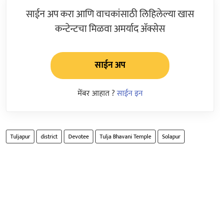
साईन अप करा आणि वाचकांसाठी लिहिलेल्या खास
कन्टेन्टचा मिळवा अमर्याद ॲक्सेस
साईन अप
मेंबर आहात ?
साईन इन
Tuljapur
district
Devotee
Tulja Bhavani Temple
Solapur