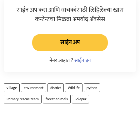
साईन अप करा आणि वाचकांसाठी लिहिलेल्या खास
कन्टेन्टचा मिळवा अमर्याद ॲक्सेस
साईन अप
मेंबर आहात ?
साईन इन
village
environment
district
Wildlife
python
Primary rescue team
forest animals
Solapur