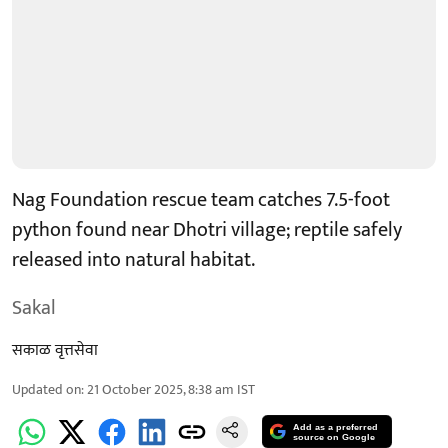
Nag Foundation rescue team catches 7.5-foot
python found near Dhotri village; reptile safely
released into natural habitat.
Sakal
सकाळ वृत्तसेवा
Updated on
:
21 October 2025, 8:38 am
IST
Add as a preferred
source on Google