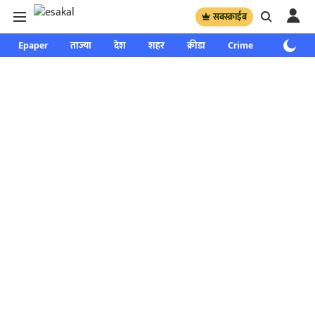
सबस्क्राईब
Epaper
ताज्या
देश
शहर
क्रीडा
Crime
साप्ताहिक