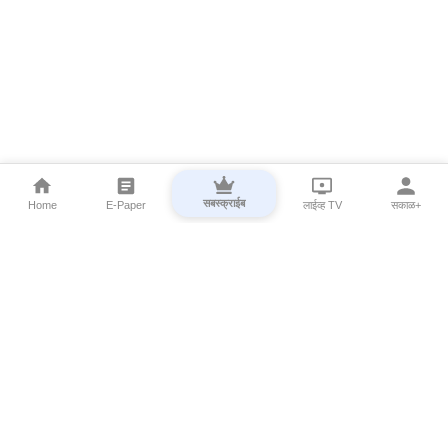
सबस्क्राईब
Home
E-Paper
लाईव्ह TV
सकाळ+
⌄
Marathi News
⌄
About Esakal