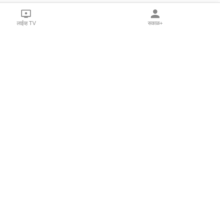
लाईव्ह TV
सकाळ+
l Programs
Print Products
Sakal Saptahik
hka
Family Doctor
 Crowdfunding
Sakal Publications