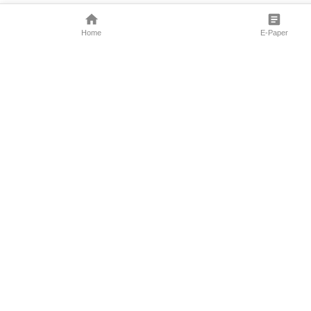
Home
E-Paper
Follow Us
Marathi News
Maharashtra N
Entertainment 
Sports News