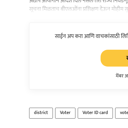
अद्याप आयोगाने आदेश दिले नसले तरी राज्य निवड
सूचना मिळताच बीएलओंना प्रशिक्षण देऊन मोहीम स
साईन अप करा आणि वाचकांसाठी लिहिल
मेंबर 
district
Voter
Voter ID card
vote