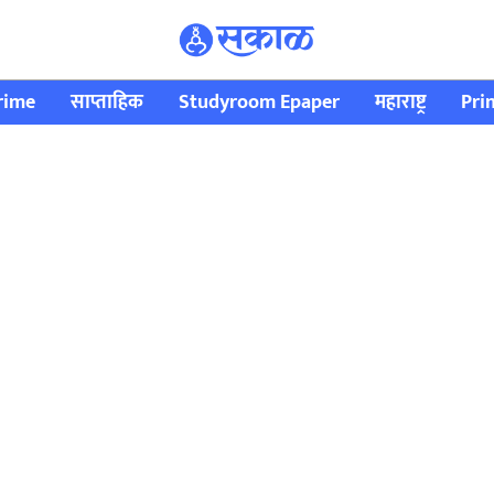
rime
साप्ताहिक
Studyroom Epaper
महाराष्ट्र
Pri