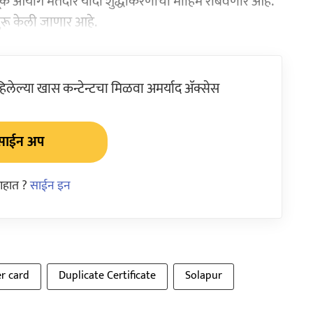
णूक आयोग मतदार यादी शुद्धीकरणाची मोहिम राबवणार आहे.
ुरू केली जाणार आहे.
ेल्या खास कन्टेन्टचा मिळवा अमर्याद ॲक्सेस
साईन अप
आहात ?
साईन इन
r card
Duplicate Certificate
Solapur