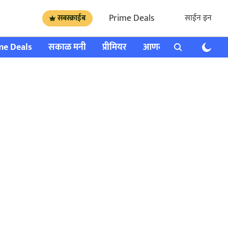
Prime Deals
साईन इन
सबस्क्राईब
me Deals
सकाळ मनी
प्रीमियर
आणखी
राशी भविष्य