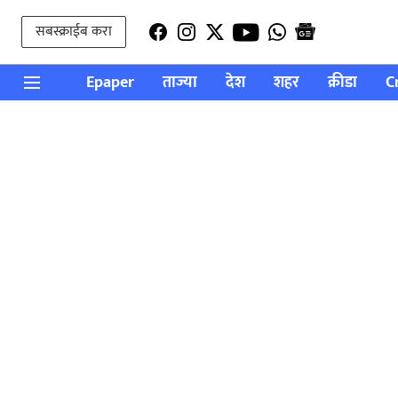
सबस्क्राईब करा
Epaper
ताज्या
देश
शहर
क्रीडा
C